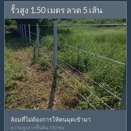
รั้วสูง 1.50 เมตร ลวด 5 เส้น
ล้อมที่ไม่ต้องการให้คนมุดเข้ามา
ความสูงจากพื้นดิน 150 ซม