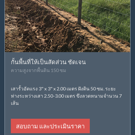
กั้นพื้นที่ให้เป็นสัดส่วน ชัดเจน
ความสูงจากพื้นดิน 150 ซม
เสารั้วอัดแรง 3" x 3" x 2.00 เมตร ฝังดิน 50 ซม. ระยะ
ห่างระหว่างเสา 2.50-3.00 เมตร ขึงลวดหนามจำนวน 7
เส้น
สอบถาม และประเมินราคา