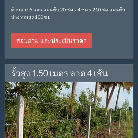
ด้านล่าง 5 แผ่น แผ่นทึบ 20 ซม x 4 ซม x 210 ซม แผ่นทึบ
ล่างรวมสูง 100 ซม
สอบถาม และประเมินราคา
รั้วสูง 1.50 เมตร ลวด 4 เส้น