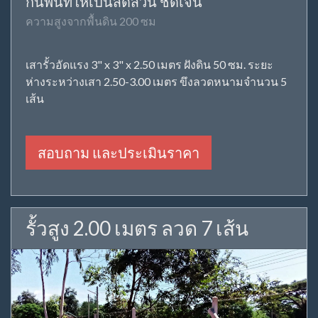
กั้นพื้นที่ให้เป็นสัดส่วน ชัดเจน
ความสูงจากพื้นดิน 200 ซม
เสารั้วอัดแรง 3" x 3" x 2.50 เมตร ฝังดิน 50 ซม. ระยะ
ห่างระหว่างเสา 2.50-3.00 เมตร ขึงลวดหนามจำนวน 5
เส้น
สอบถาม และประเมินราคา
รั้วสูง 2.00 เมตร ลวด 7 เส้น