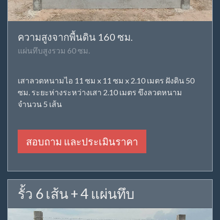
ความสูงจากพื้นดิน 160 ซม.
แผ่นทึบสูงรวม 60 ซม.
เสาลวดหนามไอ 11 ซม x 11 ซม x 2.10 เมตร ฝังดิน 50
ซม. ระยะห่างระหว่างเสา 2.10 เมตร ขึงลวดหนาม
จำนวน 5 เส้น
สอบถาม และประเมินราคา
รั้ว 6 เส้น + 4 แผ่นทึบ