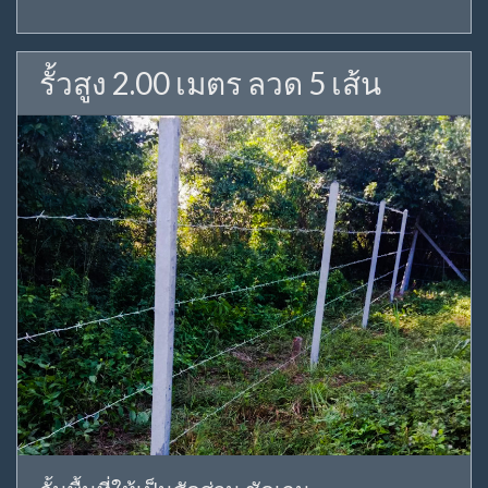
รั้วสูง 2.00 เมตร ลวด 5 เส้น