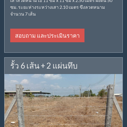
เสาลวดหนามไอ 11 ซม x 11 ซม x 2.50 เมตร ฝังดิน 50
ซม. ระยะห่างระหว่างเสา 2.10 เมตร ขึงลวดหนาม
จำนวน 7 เส้น
สอบถาม และประเมินราคา
รั้ว 6 เส้น + 2 แผ่นทึบ