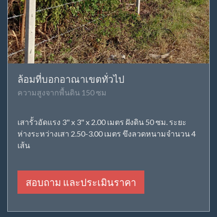
ล้อมที่บอกอาณาเขตทั่วไป
ความสูงจากพื้นดิน 150 ซม
เสารั้วอัดแรง 3" x 3" x 2.00 เมตร ฝังดิน 50 ซม. ระยะ
ห่างระหว่างเสา 2.50-3.00 เมตร ขึงลวดหนามจำนวน 4
เส้น
สอบถาม และประเมินราคา