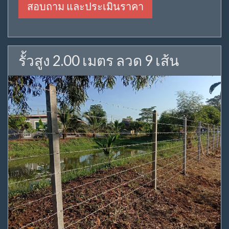
สอบถาม และประเมินราคา
รั้วสูง 2.00 เมตร ลวด 9 เส้น