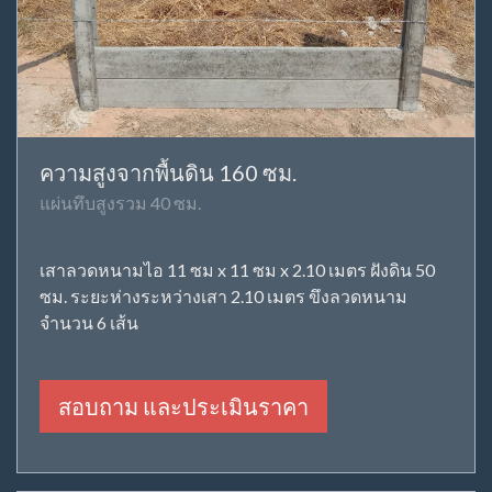
ความสูงจากพื้นดิน 160 ซม.
แผ่นทึบสูงรวม 40 ซม.
เสาลวดหนามไอ 11 ซม x 11 ซม x 2.10 เมตร ฝังดิน 50
ซม. ระยะห่างระหว่างเสา 2.10 เมตร ขึงลวดหนาม
จำนวน 6 เส้น
สอบถาม และประเมินราคา