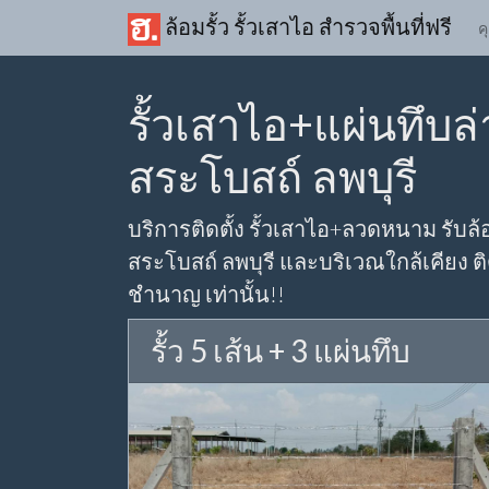
ล้อมรั้ว รั้วเสาไอ สำรวจพื้นที่ฟรี
ค
รั้วเสาไอ+แผ่นทึบล
สระโบสถ์ ลพบุรี
บริการติดตั้ง รั้วเสาไอ+ลวดหนาม รับล้อม
สระโบสถ์ ลพบุรี และบริเวณใกล้เคียง ติ
ชำนาญ เท่านั้น!!
รั้ว 5 เส้น + 3 แผ่นทึบ