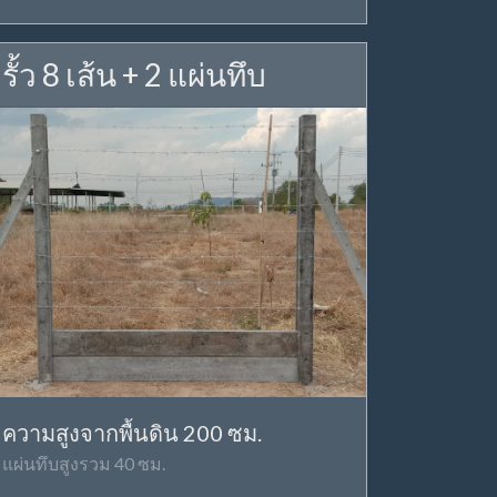
รั้ว 8 เส้น + 2 แผ่นทึบ
ความสูงจากพื้นดิน 200 ซม.
แผ่นทึบสูงรวม 40 ซม.