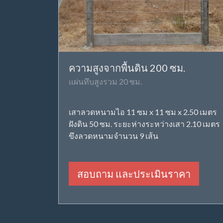
ความสูงจากพื้นดิน 200 ซม.
แผ่นทึบสูงรวม 20 ซม.
เสาลวดหนามไอ 11 ซม x 11 ซม x 2.50 เมตร
ฝังดิน 50 ซม. ระยะห่างระหว่างเสา 2.10 เมตร
ขึงลวดหนามจำนวน 9 เส้น
สอบถาม และประเมินราคา