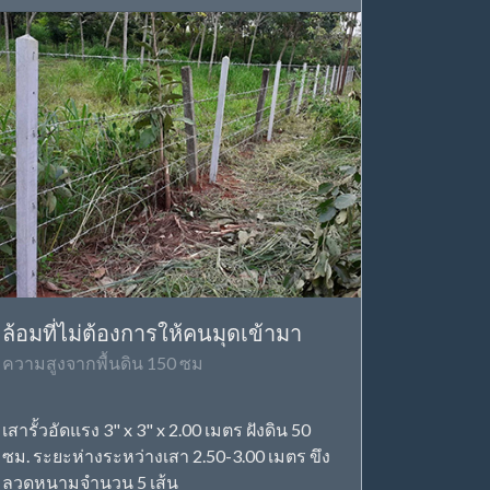
ล้อมที่ไม่ต้องการให้คนมุดเข้ามา
ความสูงจากพื้นดิน 150 ซม
เสารั้วอัดแรง 3" x 3" x 2.00 เมตร ฝังดิน 50
ซม. ระยะห่างระหว่างเสา 2.50-3.00 เมตร ขึง
ลวดหนามจำนวน 5 เส้น