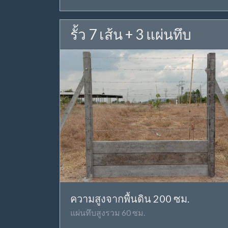
รั้ว 7 เส้น + 3 แผ่นทึบ
ความสูงจากพื้นดิน 200 ซม.
แผ่นทึบสูงรวม 60 ซม.