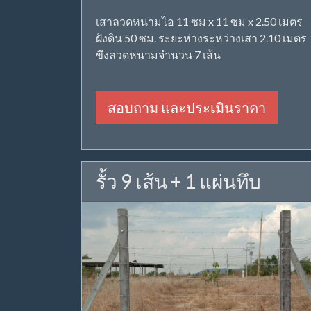
เสาลวดหนามไอ 11 ซม x 11 ซม x 2.50 เมตร
ฝังดิน 50 ซม. ระยะห่างระหว่างเสา 2.10 เมตร
ขึงลวดหนามจำนวน 7 เส้น
สอบถาม และประเมินราคา
รั้ว 9 เส้น + 1 แผ่นทึบ