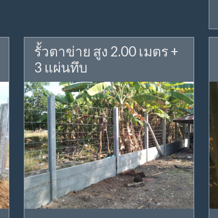
รั้วตาข่าย สูง 2.00 เมตร +
3 แผ่นทึบ