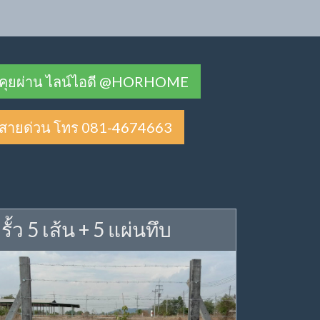
คุยผ่าน ไลน์ไอดี @HORHOME
สายด่วน โทร 081-4674663
รั้ว 5 เส้น + 5 แผ่นทึบ