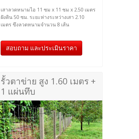
เสาลวดหนามไอ 11 ซม x 11 ซม x 2.50 เมตร
ฝังดิน 50 ซม. ระยะห่างระหว่างเสา 2.10
เมตร ขึงลวดหนามจำนวน 8 เส้น
สอบถาม และประเมินราคา
รั้วตาข่าย สูง 1.60 เมตร +
1 แผ่นทึบ