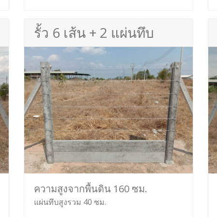
รั้ว 6 เส้น + 2 แผ่นทึบ
ความสูงจากพื้นดิน 160 ซม.
แผ่นทึบสูงรวม 40 ซม.