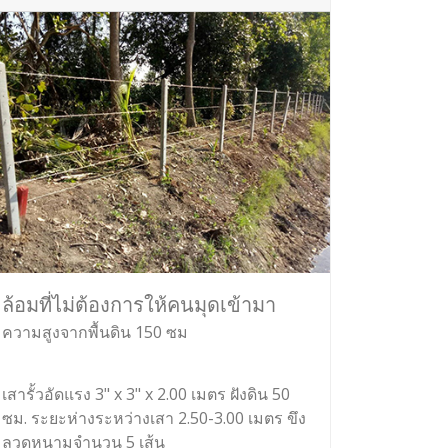
ล้อมที่ไม่ต้องการให้คนมุดเข้ามา
ความสูงจากพื้นดิน 150 ซม
เสารั้วอัดแรง 3" x 3" x 2.00 เมตร ฝังดิน 50
ซม. ระยะห่างระหว่างเสา 2.50-3.00 เมตร ขึง
ลวดหนามจำนวน 5 เส้น