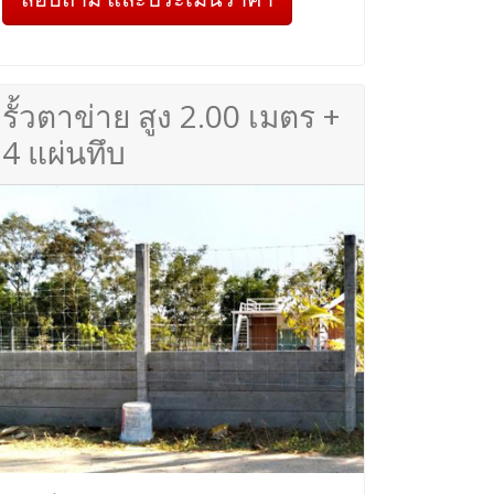
รั้วตาข่าย สูง 2.00 เมตร +
4 แผ่นทึบ