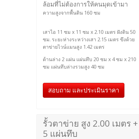
ล้อมที่ไม่ต้องการให้คนมุดเข้ามา
ความสูงจากพื้นดิน 160 ซม
เสาไอ 11 ซม x 11 ซม x 2.10 เมตร ฝังดิน 50
ซม. ระยะห่างระหว่างเสา 2.15 เมตร ขึงด้วย
ตาข่ายไวน์แมนสูง 1.42 เมตร
ด้านล่าง 2 แผ่น แผ่นทึบ 20 ซม x 4 ซม x 210
ซม แผ่นทึบล่างรวมสูง 40 ซม
สอบถาม และประเมินราคา
รั้วตาข่าย สูง 2.00 เมตร +
5 แผ่นทึบ