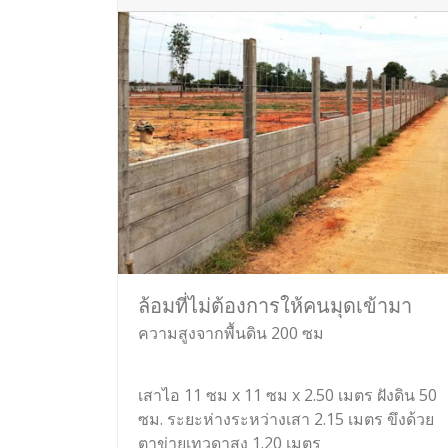
ล้อมที่ไม่ต้องการให้คนมุดเข้ามา
ความสูงจากพื้นดิน 200 ซม
เสาไอ 11 ซม x 11 ซม x 2.50 เมตร ฝังดิน 50
ซม. ระยะห่างระหว่างเสา 2.15 เมตร ขึงด้วย
ตาข่ายเทวดาสูง 1.20 เมตร