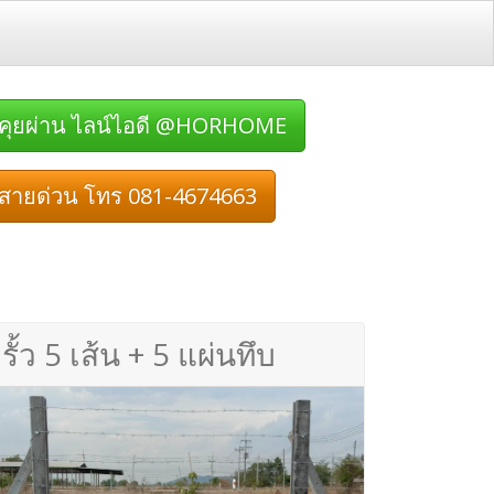
คุยผ่าน ไลน์ไอดี @HORHOME
สายด่วน โทร 081-4674663
รั้ว 5 เส้น + 5 แผ่นทึบ