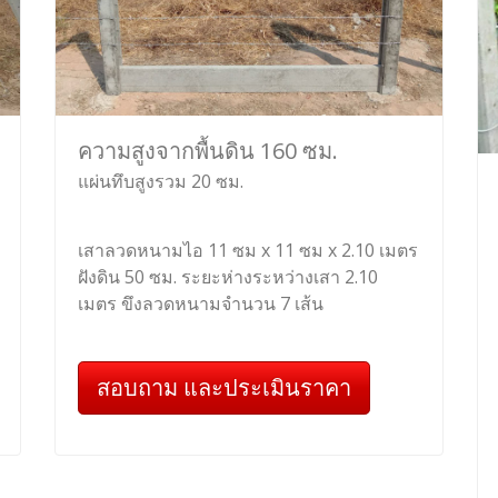
ความสูงจากพื้นดิน 160 ซม.
แผ่นทึบสูงรวม 20 ซม.
เสาลวดหนามไอ 11 ซม x 11 ซม x 2.10 เมตร
ฝังดิน 50 ซม. ระยะห่างระหว่างเสา 2.10
เมตร ขึงลวดหนามจำนวน 7 เส้น
สอบถาม และประเมินราคา