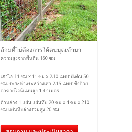
ล้อมที่ไม่ต้องการให้คนมุดเข้ามา
ความสูงจากพื้นดิน 160 ซม
เสาไอ 11 ซม x 11 ซม x 2.10 เมตร ฝังดิน 50
ซม. ระยะห่างระหว่างเสา 2.15 เมตร ขึงด้วย
ตาข่ายไวน์แมนสูง 1.42 เมตร
ด้านล่าง 1 แผ่น แผ่นทึบ 20 ซม x 4 ซม x 210
ซม แผ่นทึบล่างรวมสูง 20 ซม
สอบถาม และประเมินราคา