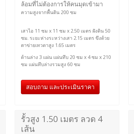
ล้อมที่ไม่ต้องการให้คนมุดเข้ามา
ความสูงจากพื้นดิน 200 ซม
เสาไอ 11 ซม x 11 ซม x 2.50 เมตร ฝังดิน 50
ซม. ระยะห่างระหว่างเสา 2.15 เมตร ขึงด้วย
ตาข่ายเทวดาสูง 1.65 เมตร
ด้านล่าง 3 แผ่น แผ่นทึบ 20 ซม x 4 ซม x 210
ซม แผ่นทึบล่างรวมสูง 60 ซม
สอบถาม และประเมินราคา
รั้วสูง 1.50 เมตร ลวด 4
เส้น