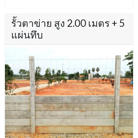
รั้วตาข่าย สูง 2.00 เมตร + 5
แผ่นทึบ