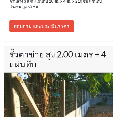
ด้านล่าง 3 แผ่น แผ่นทึบ 20 ซม x 4 ซม x 210 ซม แผ่นทึบ
ล่างรวมสูง 60 ซม
สอบถาม และประเมินราคา
รั้วตาข่าย สูง 2.00 เมตร + 4
แผ่นทึบ