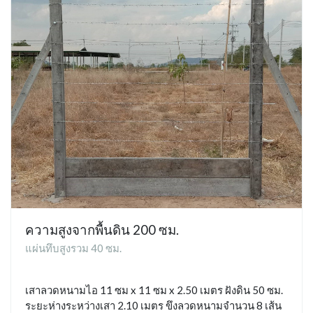
ความสูงจากพื้นดิน 200 ซม.
แผ่นทึบสูงรวม 40 ซม.
เสาลวดหนามไอ 11 ซม x 11 ซม x 2.50 เมตร ฝังดิน 50 ซม.
ระยะห่างระหว่างเสา 2.10 เมตร ขึงลวดหนามจำนวน 8 เส้น