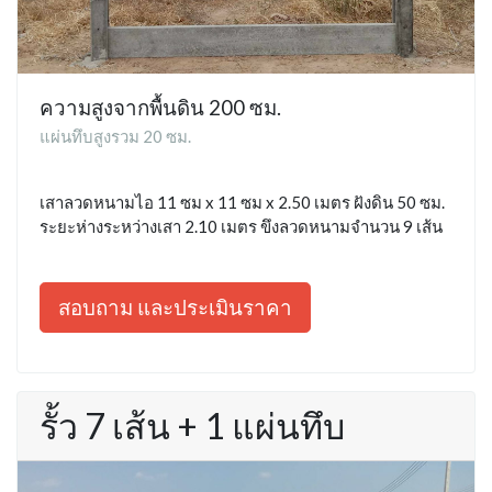
ความสูงจากพื้นดิน 200 ซม.
แผ่นทึบสูงรวม 20 ซม.
เสาลวดหนามไอ 11 ซม x 11 ซม x 2.50 เมตร ฝังดิน 50 ซม.
ระยะห่างระหว่างเสา 2.10 เมตร ขึงลวดหนามจำนวน 9 เส้น
สอบถาม และประเมินราคา
รั้ว 7 เส้น + 1 แผ่นทึบ