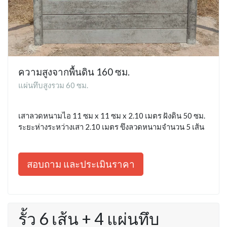
ความสูงจากพื้นดิน 160 ซม.
แผ่นทึบสูงรวม 60 ซม.
เสาลวดหนามไอ 11 ซม x 11 ซม x 2.10 เมตร ฝังดิน 50 ซม.
ระยะห่างระหว่างเสา 2.10 เมตร ขึงลวดหนามจำนวน 5 เส้น
สอบถาม และประเมินราคา
รั้ว 6 เส้น + 4 แผ่นทึบ