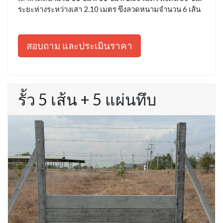
ระยะห่างระหว่างเสา 2.10 เมตร ขึงลวดหนามจำนวน 6 เส้น
สอบถาม และประเมินราคา
รั้ว 5 เส้น + 5 แผ่นทึบ