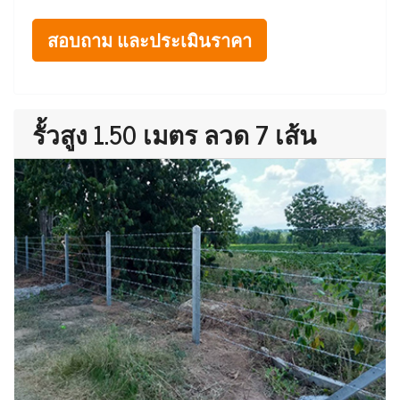
สอบถาม และประเมินราคา
รั้วสูง 1.50 เมตร ลวด 7 เส้น