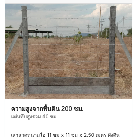
ความสูงจากพื้นดิน 200 ซม.
แผ่นทึบสูงรวม 40 ซม.
เสาลวดหนามไอ 11 ซม x 11 ซม x 2.50 เมตร ฝังดิน