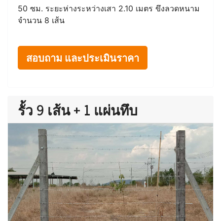
50 ซม. ระยะห่างระหว่างเสา 2.10 เมตร ขึงลวดหนาม
จำนวน 8 เส้น
สอบถาม และประเมินราคา
รั้ว 9 เส้น + 1 แผ่นทึบ