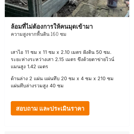
ล้อมที่ไม่ต้องการให้คนมุดเข้ามา
ความสูงจากพื้นดิน 160 ซม
เสาไอ 11 ซม x 11 ซม x 2.10 เมตร ฝังดิน 50 ซม.
ระยะห่างระหว่างเสา 2.15 เมตร ขึงด้วยตาข่ายไวน์
แมนสูง 1.42 เมตร
ด้านล่าง 2 แผ่น แผ่นทึบ 20 ซม x 4 ซม x 210 ซม
แผ่นทึบล่างรวมสูง 40 ซม
สอบถาม และประเมินราคา