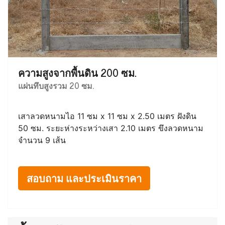
ความสูงจากพื้นดิน 200 ซม.
แผ่นทึบสูงรวม 20 ซม.
เสาลวดหนามไอ 11 ซม x 11 ซม x 2.50 เมตร ฝังดิน
50 ซม. ระยะห่างระหว่างเสา 2.10 เมตร ขึงลวดหนาม
จำนวน 9 เส้น
สอบถาม และประเมินราคา