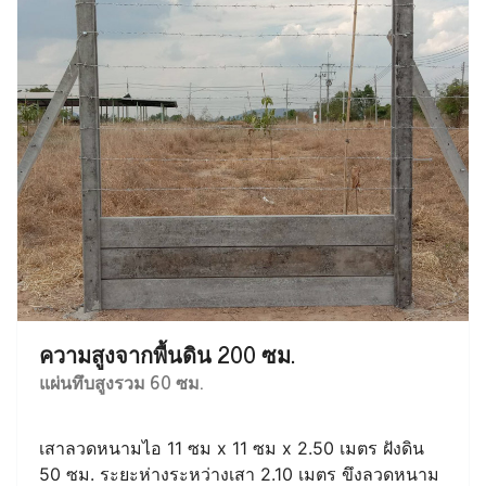
ความสูงจากพื้นดิน 200 ซม.
แผ่นทึบสูงรวม 60 ซม.
เสาลวดหนามไอ 11 ซม x 11 ซม x 2.50 เมตร ฝังดิน
50 ซม. ระยะห่างระหว่างเสา 2.10 เมตร ขึงลวดหนาม