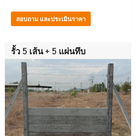
สอบถาม และประเมินราคา
รั้ว 5 เส้น + 5 แผ่นทึบ