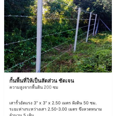
กั้นพื้นที่ให้เป็นสัดส่วน ชัดเจน
ความสูงจากพื้นดิน 200 ซม
เสารั้วอัดแรง 3" x 3" x 2.50 เมตร ฝังดิน 50 ซม.
ระยะห่างระหว่างเสา 2.50-3.00 เมตร ขึงลวดหนาม
จำนวน 5 เส้น