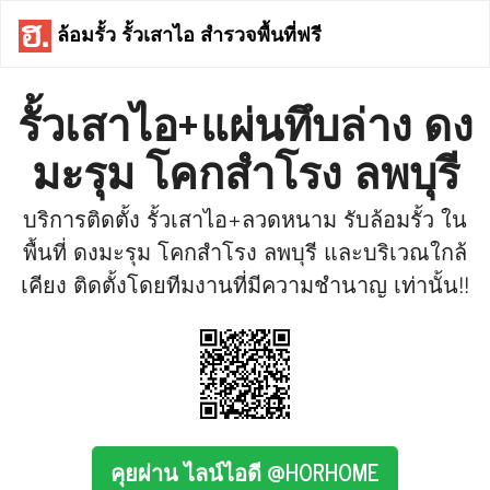
ล้อมรั้ว รั้วเสาไอ สำรวจพื้นที่ฟรี
รั้วเสาไอ+แผ่นทึบล่าง ดง
มะรุม โคกสำโรง ลพบุรี
บริการติดตั้ง รั้วเสาไอ+ลวดหนาม รับล้อมรั้ว ใน
พื้นที่ ดงมะรุม โคกสำโรง ลพบุรี และบริเวณใกล้
เคียง ติดตั้งโดยทีมงานที่มีความชำนาญ เท่านั้น!!
คุยผ่าน ไลน์ไอดี @HORHOME