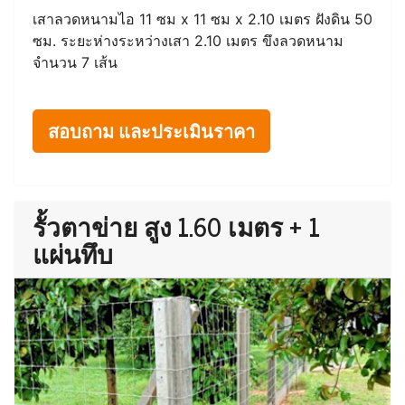
เสาลวดหนามไอ 11 ซม x 11 ซม x 2.10 เมตร ฝังดิน 50
ซม. ระยะห่างระหว่างเสา 2.10 เมตร ขึงลวดหนาม
จำนวน 7 เส้น
สอบถาม และประเมินราคา
รั้วตาข่าย สูง 1.60 เมตร + 1
แผ่นทึบ