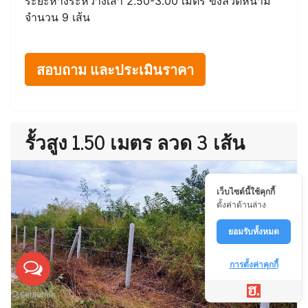
ระยะห่างระหว่างเสา 2.50-3.00 เมตร ขึงลวดหนาม
จำนวน 9 เส้น
สอบถาม และประเมินราคา
รั้วสูง 1.50 เมตร ลวด 3 เส้น
เว็บไซต์นี้ใช้คุกกี้
ตั้งค่าด้านล่าง
ยอมรับทั้งหมด
การตั้งค่าคุกกี้