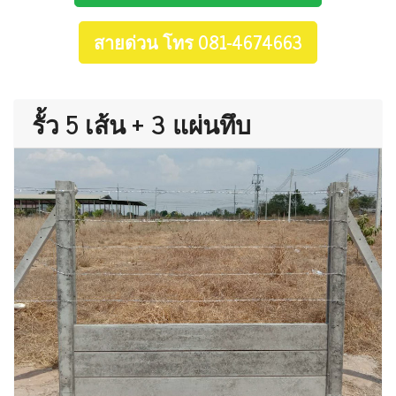
สายด่วน โทร 081-4674663
รั้ว 5 เส้น + 3 แผ่นทึบ