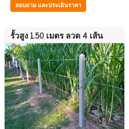
สอบถาม และประเมินราคา
รั้วสูง 1.50 เมตร ลวด 4 เส้น