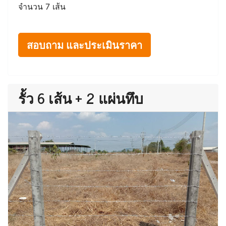
จำนวน 7 เส้น
สอบถาม และประเมินราคา
รั้ว 6 เส้น + 2 แผ่นทึบ