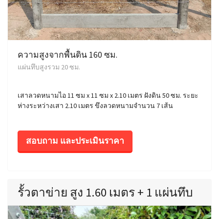
ความสูงจากพื้นดิน 160 ซม.
แผ่นทึบสูงรวม 20 ซม.
เสาลวดหนามไอ 11 ซม x 11 ซม x 2.10 เมตร ฝังดิน 50 ซม. ระยะ
ห่างระหว่างเสา 2.10 เมตร ขึงลวดหนามจำนวน 7 เส้น
สอบถาม และประเมินราคา
รั้วตาข่าย สูง 1.60 เมตร + 1 แผ่นทึบ