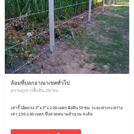
ล้อมที่บอกอาณาเขตทั่วไป
ความสูงจากพื้นดิน 150 ซม
เสารั้วอัดแรง 3" x 3" x 2.00 เมตร ฝังดิน 50 ซม. ระยะห่างระหว่าง
เสา 2.50-3.00 เมตร ขึงลวดหนามจำนวน 4 เส้น