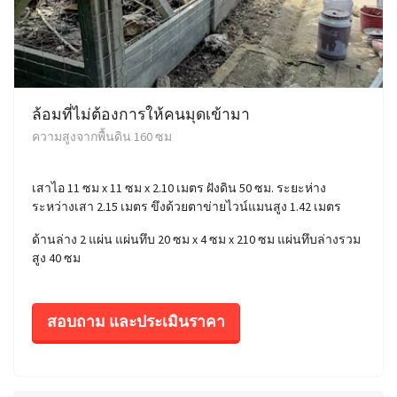
ล้อมที่ไม่ต้องการให้คนมุดเข้ามา
ความสูงจากพื้นดิน 160 ซม
เสาไอ 11 ซม x 11 ซม x 2.10 เมตร ฝังดิน 50 ซม. ระยะห่าง
ระหว่างเสา 2.15 เมตร ขึงด้วยตาข่ายไวน์แมนสูง 1.42 เมตร
ด้านล่าง 2 แผ่น แผ่นทึบ 20 ซม x 4 ซม x 210 ซม แผ่นทึบล่างรวม
สูง 40 ซม
สอบถาม และประเมินราคา