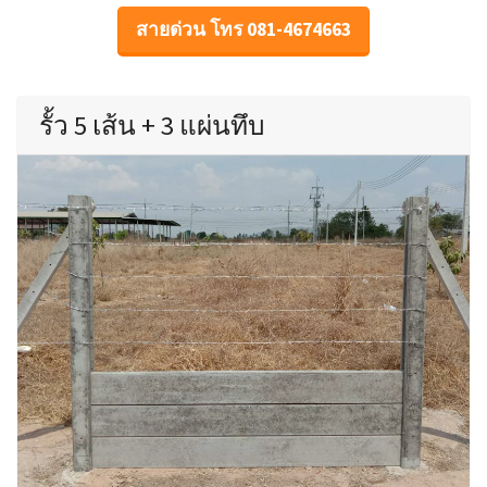
สายด่วน โทร 081-4674663
รั้ว 5 เส้น + 3 แผ่นทึบ