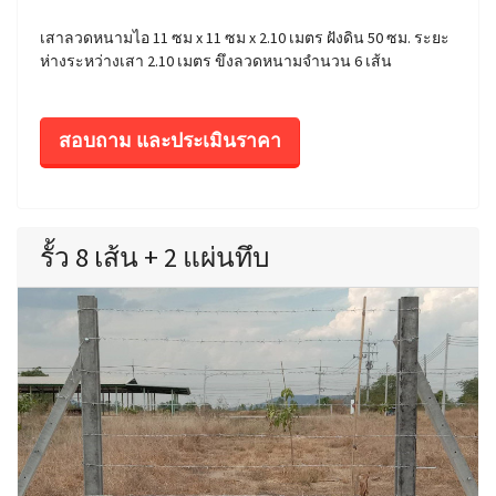
เสาลวดหนามไอ 11 ซม x 11 ซม x 2.10 เมตร ฝังดิน 50 ซม. ระยะ
ห่างระหว่างเสา 2.10 เมตร ขึงลวดหนามจำนวน 6 เส้น
สอบถาม และประเมินราคา
รั้ว 8 เส้น + 2 แผ่นทึบ