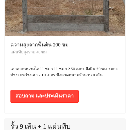
ความสูงจากพื้นดิน 200 ซม.
แผ่นทึบสูงรวม 40 ซม.
เสาลวดหนามไอ 11 ซม x 11 ซม x 2.50 เมตร ฝังดิน 50 ซม. ระยะ
ห่างระหว่างเสา 2.10 เมตร ขึงลวดหนามจำนวน 8 เส้น
สอบถาม และประเมินราคา
รั้ว 9 เส้น + 1 แผ่นทึบ