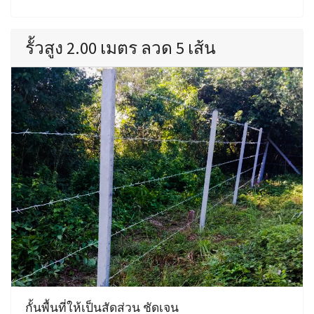
รั้วสูง 2.00 เมตร ลวด 5 เส้น
กั้นพื้นที่ให้เป็นสัดส่วน ชัดเจน