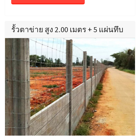
รั้วตาข่าย สูง 2.00 เมตร + 5 แผ่นทึบ