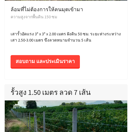
ล้อมที่ไม่ต้องการให้คนมุดเข้ามา
ความสูงจากพื้นดิน 150 ซม
เสารั้วอัดแรง 3" x 3" x 2.00 เมตร ฝังดิน 50 ซม. ระยะห่างระหว่าง
เสา 2.50-3.00 เมตร ขึงลวดหนามจำนวน 5 เส้น
สอบถาม และประเมินราคา
รั้วสูง 1.50 เมตร ลวด 7 เส้น