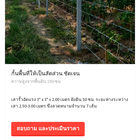
กั้นพื้นที่ให้เป็นสัดส่วน ชัดเจน
ความสูงจากพื้นดิน 150 ซม
เสารั้วอัดแรง 3" x 3" x 2.00 เมตร ฝังดิน 50 ซม. ระยะห่างระหว่าง
เสา 2.50-3.00 เมตร ขึงลวดหนามจำนวน 7 เส้น
สอบถาม และประเมินราคา