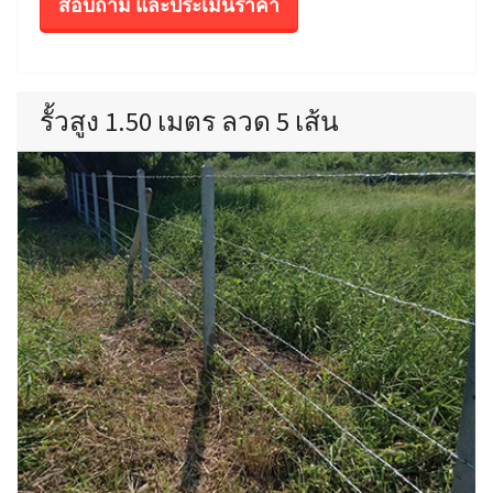
สอบถาม และประเมินราคา
รั้วสูง 1.50 เมตร ลวด 5 เส้น