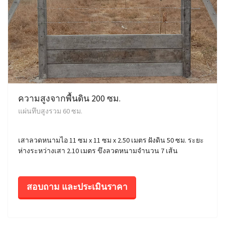
ความสูงจากพื้นดิน 200 ซม.
แผ่นทึบสูงรวม 60 ซม.
เสาลวดหนามไอ 11 ซม x 11 ซม x 2.50 เมตร ฝังดิน 50 ซม. ระยะ
ห่างระหว่างเสา 2.10 เมตร ขึงลวดหนามจำนวน 7 เส้น
สอบถาม และประเมินราคา