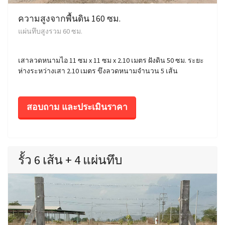
ความสูงจากพื้นดิน 160 ซม.
แผ่นทึบสูงรวม 60 ซม.
เสาลวดหนามไอ 11 ซม x 11 ซม x 2.10 เมตร ฝังดิน 50 ซม. ระยะ
ห่างระหว่างเสา 2.10 เมตร ขึงลวดหนามจำนวน 5 เส้น
สอบถาม และประเมินราคา
รั้ว 6 เส้น + 4 แผ่นทึบ