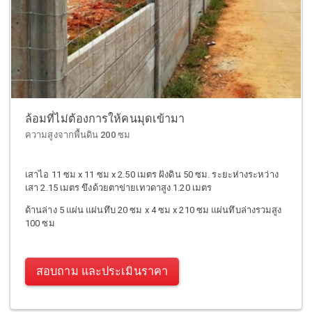
ล้อมที่ไม่ต้องการให้คนมุดเข้ามา
ความสูงจากพื้นดิน 200 ซม
เสาไอ 11 ซม x 11 ซม x 2.50 เมตร ฝังดิน 50 ซม. ระยะห่างระหว่าง
เสา 2.15 เมตร ขึงด้วยตาข่ายเทวดาสูง 1.20 เมตร
ด้านล่าง 5 แผ่น แผ่นทึบ 20 ซม x 4 ซม x 210 ซม แผ่นทึบล่างรวมสูง
100 ซม
สอบถาม และประเมินราคา