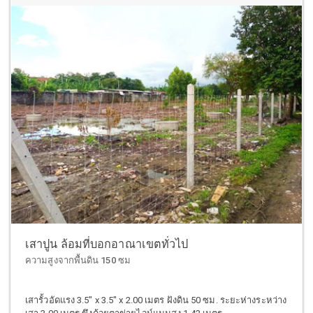
เสาปูน ล้อมที่บอกอาณาเขตทั่วไป
ความสูงจากพื้นดิน 150 ซม
เสารั้วอัดแรง 3.5" x 3.5" x 2.00 เมตร ฝังดิน 50 ซม. ระยะห่างระหว่าง