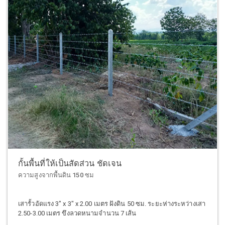
กั้นพื้นที่ให้เป็นสัดส่วน ชัดเจน
ความสูงจากพื้นดิน 150 ซม
เสารั้วอัดแรง 3" x 3" x 2.00 เมตร ฝังดิน 50 ซม. ระยะห่างระหว่างเสา
2.50-3.00 เมตร ขึงลวดหนามจำนวน 7 เส้น