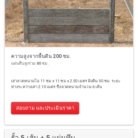
ความสูงจากพื้นดิน 200 ซม.
แผ่นทึบสูงรวม 80 ซม.
เสาลวดหนามไอ 11 ซม x 11 ซม x 2.50 เมตร ฝังดิน 50 ซม. ระยะ
ห่างระหว่างเสา 2.10 เมตร ขึงลวดหนามจำนวน 6 เส้น
สอบถาม และประเมินราคา
รั้ว 5 เส้น + 5 แผ่นทึบ