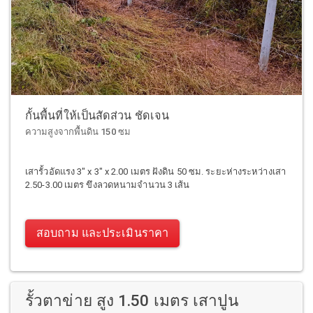
กั้นพื้นที่ให้เป็นสัดส่วน ชัดเจน
ความสูงจากพื้นดิน 150 ซม
เสารั้วอัดแรง 3" x 3" x 2.00 เมตร ฝังดิน 50 ซม. ระยะห่างระหว่างเสา
2.50-3.00 เมตร ขึงลวดหนามจำนวน 3 เส้น
สอบถาม และประเมินราคา
รั้วตาข่าย สูง 1.50 เมตร เสาปูน