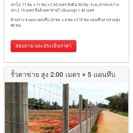
เสาไอ 11 ซม x 11 ซม x 2.50 เมตร ฝังดิน 50 ซม. ระยะห่างระหว่าง
เสา 2.15 เมตร ขึงด้วยตาข่ายไวน์แมนสูง 1.42 เมตร
ด้านล่าง 4 แผ่น แผ่นทึบ 20 ซม x 4 ซม x 210 ซม แผ่นทึบล่างรวมสูง
80 ซม
สอบถาม และประเมินราคา
รั้วตาข่าย สูง 2.00 เมตร + 5 แผ่นทึบ