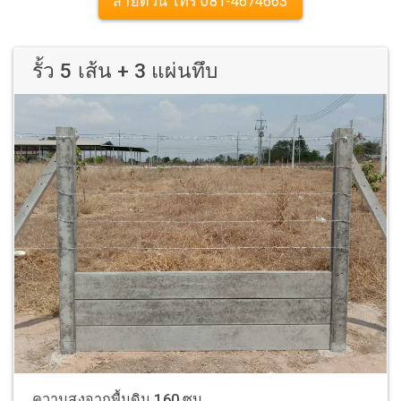
สายด่วน โทร 081-4674663
รั้ว 5 เส้น + 3 แผ่นทึบ
ความสูงจากพื้นดิน 160 ซม.