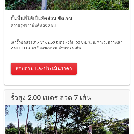
กั้นพื้นที่ให้เป็นสัดส่วน ชัดเจน
ความสูงจากพื้นดิน 200 ซม
เสารั้วอัดแรง 3" x 3" x 2.50 เมตร ฝังดิน 50 ซม. ระยะห่างระหว่างเสา
2.50-3.00 เมตร ขึงลวดหนามจำนวน 5 เส้น
สอบถาม และประเมินราคา
รั้วสูง 2.00 เมตร ลวด 7 เส้น