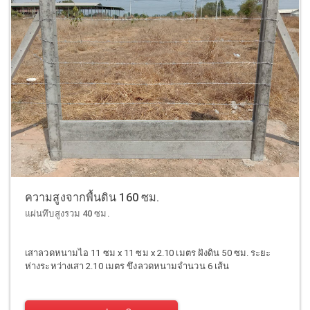
ความสูงจากพื้นดิน 160 ซม.
แผ่นทึบสูงรวม 40 ซม.
เสาลวดหนามไอ 11 ซม x 11 ซม x 2.10 เมตร ฝังดิน 50 ซม. ระยะ
ห่างระหว่างเสา 2.10 เมตร ขึงลวดหนามจำนวน 6 เส้น