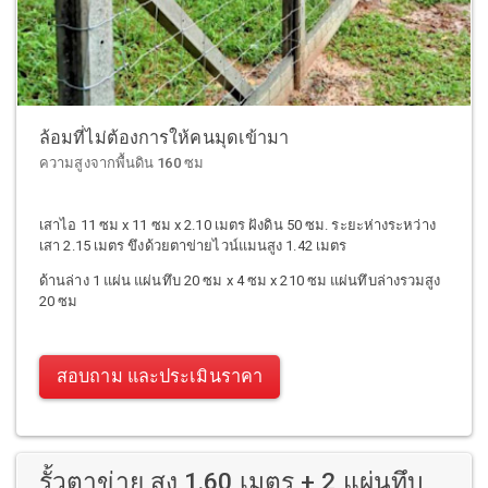
ล้อมที่ไม่ต้องการให้คนมุดเข้ามา
ความสูงจากพื้นดิน 160 ซม
เสาไอ 11 ซม x 11 ซม x 2.10 เมตร ฝังดิน 50 ซม. ระยะห่างระหว่าง
เสา 2.15 เมตร ขึงด้วยตาข่ายไวน์แมนสูง 1.42 เมตร
ด้านล่าง 1 แผ่น แผ่นทึบ 20 ซม x 4 ซม x 210 ซม แผ่นทึบล่างรวมสูง
20 ซม
สอบถาม และประเมินราคา
รั้วตาข่าย สูง 1.60 เมตร + 2 แผ่นทึบ