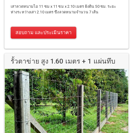
เสาลวดหนามไอ 11 ซม x 11 ซม x 2.10 เมตร ฝังดิน 50 ซม. ระยะ
ห่างระหว่างเสา 2.10 เมตร ขึงลวดหนามจำนวน 7 เส้น
สอบถาม และประเมินราคา
รั้วตาข่าย สูง 1.60 เมตร + 1 แผ่นทึบ