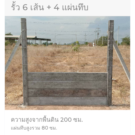
รั้ว 6 เส้น + 4 แผ่นทึบ
ความสูงจากพื้นดิน 200 ซม.
แผ่นทึบสูงรวม 80 ซม.