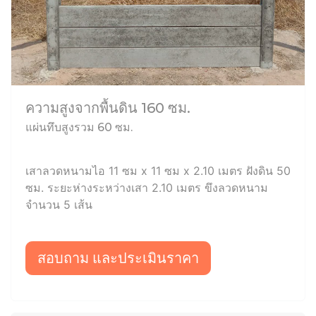
ความสูงจากพื้นดิน 160 ซม.
แผ่นทึบสูงรวม 60 ซม.
เสาลวดหนามไอ 11 ซม x 11 ซม x 2.10 เมตร ฝังดิน 50
ซม. ระยะห่างระหว่างเสา 2.10 เมตร ขึงลวดหนาม
จำนวน 5 เส้น
สอบถาม และประเมินราคา