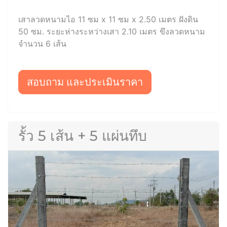
เสาลวดหนามไอ 11 ซม x 11 ซม x 2.50 เมตร ฝังดิน
50 ซม. ระยะห่างระหว่างเสา 2.10 เมตร ขึงลวดหนาม
จำนวน 6 เส้น
สอบถาม และประเมินราคา
รั้ว 5 เส้น + 5 แผ่นทึบ