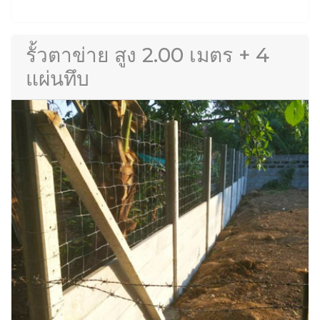
รั้วตาข่าย สูง 2.00 เมตร + 4
แผ่นทึบ