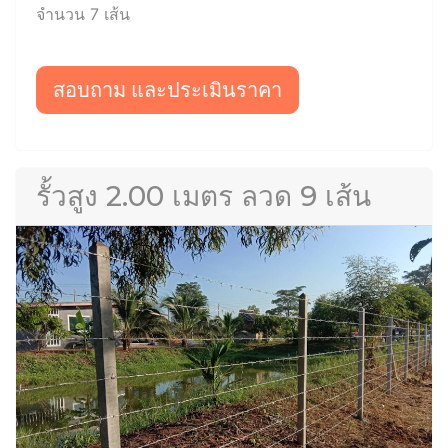
จำนวน 7 เส้น
สอบถาม และประเมินราคา
รั้วสูง 2.00 เมตร ลวด 9 เส้น