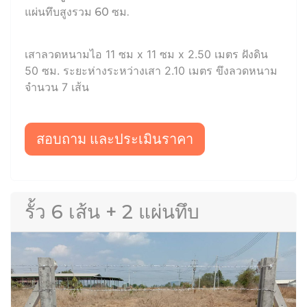
แผ่นทึบสูงรวม 60 ซม.
เสาลวดหนามไอ 11 ซม x 11 ซม x 2.50 เมตร ฝังดิน
50 ซม. ระยะห่างระหว่างเสา 2.10 เมตร ขึงลวดหนาม
จำนวน 7 เส้น
สอบถาม และประเมินราคา
รั้ว 6 เส้น + 2 แผ่นทึบ