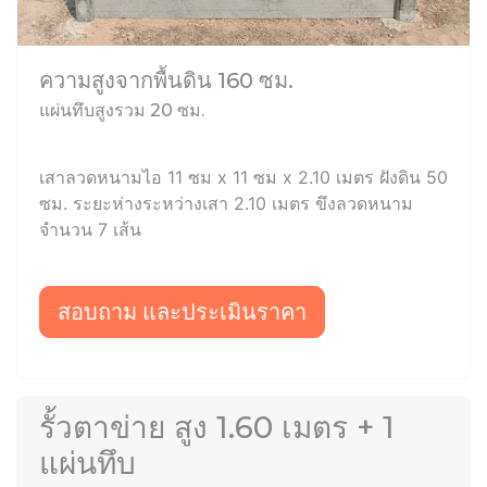
ความสูงจากพื้นดิน 160 ซม.
แผ่นทึบสูงรวม 20 ซม.
เสาลวดหนามไอ 11 ซม x 11 ซม x 2.10 เมตร ฝังดิน 50
ซม. ระยะห่างระหว่างเสา 2.10 เมตร ขึงลวดหนาม
จำนวน 7 เส้น
สอบถาม และประเมินราคา
รั้วตาข่าย สูง 1.60 เมตร + 1
แผ่นทึบ