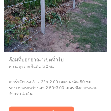
ล้อมที่บอกอาณาเขตทั่วไป
ความสูงจากพื้นดิน 150 ซม
เสารั้วอัดแรง 3" x 3" x 2.00 เมตร ฝังดิน 50 ซม.
ระยะห่างระหว่างเสา 2.50-3.00 เมตร ขึงลวดหนาม
จำนวน 4 เส้น