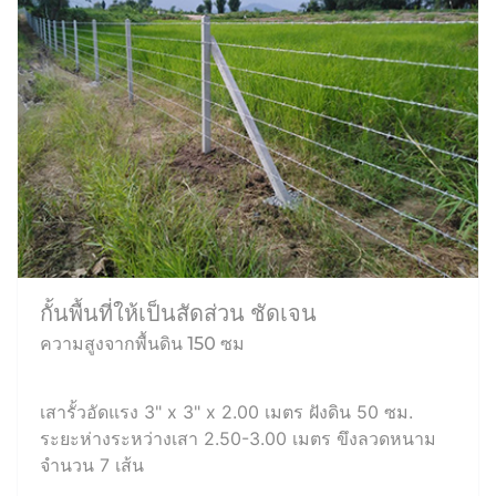
กั้นพื้นที่ให้เป็นสัดส่วน ชัดเจน
ความสูงจากพื้นดิน 150 ซม
เสารั้วอัดแรง 3" x 3" x 2.00 เมตร ฝังดิน 50 ซม.
ระยะห่างระหว่างเสา 2.50-3.00 เมตร ขึงลวดหนาม
จำนวน 7 เส้น