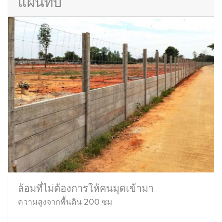
แผ่นทึบ
ล้อมที่ไม่ต้องการให้คนมุดเข้ามา
ความสูงจากพื้นดิน 200 ซม