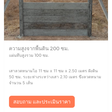
ความสูงจากพื้นดิน 200 ซม.
แผ่นทึบสูงรวม 100 ซม.
เสาลวดหนามไอ 11 ซม x 11 ซม x 2.50 เมตร ฝังดิน
50 ซม. ระยะห่างระหว่างเสา 2.10 เมตร ขึงลวดหนาม
จำนวน 5 เส้น
สอบถาม และประเมินราคา