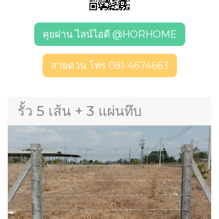
คุยผ่าน ไลน์ไอดี @HORHOME
สายด่วน โทร 081-4674663
รั้ว 5 เส้น + 3 แผ่นทึบ