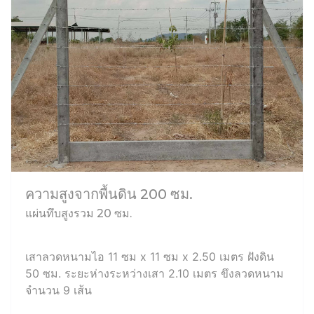
ความสูงจากพื้นดิน 200 ซม.
แผ่นทึบสูงรวม 20 ซม.
เสาลวดหนามไอ 11 ซม x 11 ซม x 2.50 เมตร ฝังดิน
50 ซม. ระยะห่างระหว่างเสา 2.10 เมตร ขึงลวดหนาม
จำนวน 9 เส้น