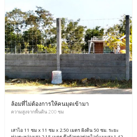
ล้อมที่ไม่ต้องการให้คนมุดเข้ามา
ความสูงจากพื้นดิน 200 ซม
เสาไอ 11 ซม x 11 ซม x 2.50 เมตร ฝังดิน 50 ซม. ระยะ
ห่างระหว่างเสา 2.15 เมตร ขึงด้วยตาข่ายไวน์แมนสูง 1.42