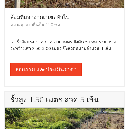
ล้อมที่บอกอาณาเขตทั่วไป
ความสูงจากพื้นดิน 150 ซม
เสารั้วอัดแรง 3" x 3" x 2.00 เมตร ฝังดิน 50 ซม. ระยะห่าง
ระหว่างเสา 2.50-3.00 เมตร ขึงลวดหนามจำนวน 4 เส้น
สอบถาม และประเมินราคา
รั้วสูง 1.50 เมตร ลวด 5 เส้น