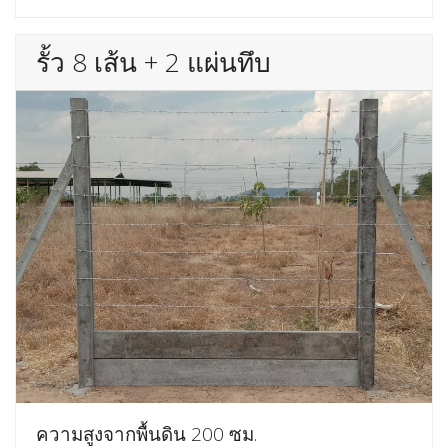
รั้ว 8 เส้น + 2 แผ่นทึบ
ความสูงจากพื้นดิน 200 ซม.