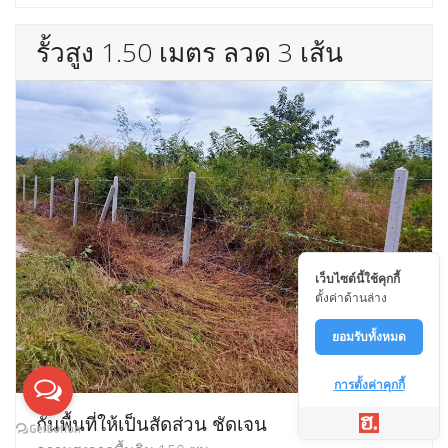
รั้วสูง 1.50 เมตร ลวด 3 เส้น
เว็บไซต์นี้ใช้คุกกี้
ตั้งค่าด้านล่าง
ยอมรับทั้งหมด
การตั้งค่าคุกกี้
กั้นพื้นที่ให้เป็นสัดส่วน ชัดเจน