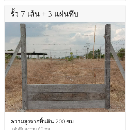
รั้ว 7 เส้น + 3 แผ่นทึบ
ความสูงจากพื้นดิน 200 ซม.
แผ่นทึบสูงรวม 60 ซม.