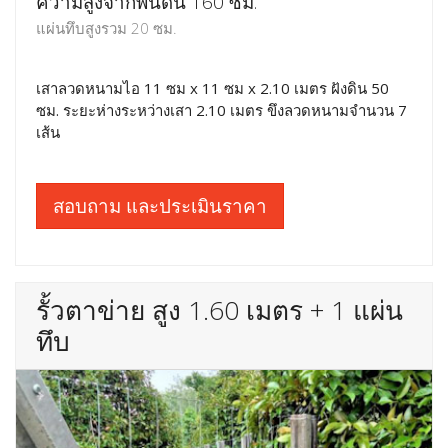
ความสูงจากพื้นดิน 160 ซม.
แผ่นทึบสูงรวม 20 ซม.
เสาลวดหนามไอ 11 ซม x 11 ซม x 2.10 เมตร ฝังดิน 50
ซม. ระยะห่างระหว่างเสา 2.10 เมตร ขึงลวดหนามจำนวน 7
เส้น
สอบถาม และประเมินราคา
รั้วตาข่าย สูง 1.60 เมตร + 1 แผ่น
ทึบ