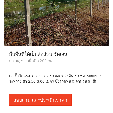
กั้นพื้นที่ให้เป็นสัดส่วน ชัดเจน
ความสูงจากพื้นดิน 200 ซม
เสารั้วอัดแรง 3" x 3" x 2.50 เมตร ฝังดิน 50 ซม. ระยะห่าง
ระหว่างเสา 2.50-3.00 เมตร ขึงลวดหนามจำนวน 9 เส้น
สอบถาม และประเมินราคา