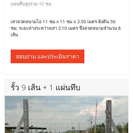
แผ่นทึบสูงรวม 40 ซม.
เสาลวดหนามไอ 11 ซม x 11 ซม x 2.50 เมตร ฝังดิน 50
ซม. ระยะห่างระหว่างเสา 2.10 เมตร ขึงลวดหนามจำนวน 8
เส้น
สอบถาม และประเมินราคา
รั้ว 9 เส้น + 1 แผ่นทึบ