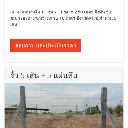
เสาลวดหนามไอ 11 ซม x 11 ซม x 2.50 เมตร ฝังดิน 50
ซม. ระยะห่างระหว่างเสา 2.10 เมตร ขึงลวดหนามจำนวน 6
เส้น
สอบถาม และประเมินราคา
รั้ว 5 เส้น + 5 แผ่นทึบ