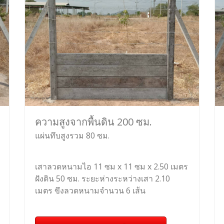
ความสูงจากพื้นดิน 200 ซม.
แผ่นทึบสูงรวม 80 ซม.
เสาลวดหนามไอ 11 ซม x 11 ซม x 2.50 เมตร
ฝังดิน 50 ซม. ระยะห่างระหว่างเสา 2.10
เมตร ขึงลวดหนามจำนวน 6 เส้น