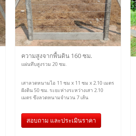
ความสูงจากพื้นดิน 160 ซม.
แผ่นทึบสูงรวม 20 ซม.
เสาลวดหนามไอ 11 ซม x 11 ซม x 2.10 เมตร
ฝังดิน 50 ซม. ระยะห่างระหว่างเสา 2.10
เมตร ขึงลวดหนามจำนวน 7 เส้น
สอบถาม และประเมินราคา