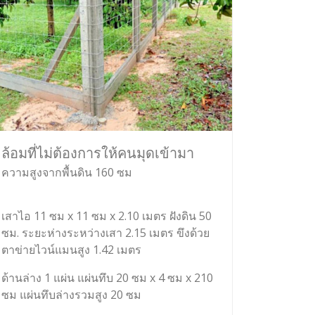
ล้อมที่ไม่ต้องการให้คนมุดเข้ามา
ความสูงจากพื้นดิน 160 ซม
เสาไอ 11 ซม x 11 ซม x 2.10 เมตร ฝังดิน 50
ซม. ระยะห่างระหว่างเสา 2.15 เมตร ขึงด้วย
ตาข่ายไวน์แมนสูง 1.42 เมตร
ด้านล่าง 1 แผ่น แผ่นทึบ 20 ซม x 4 ซม x 210
ซม แผ่นทึบล่างรวมสูง 20 ซม