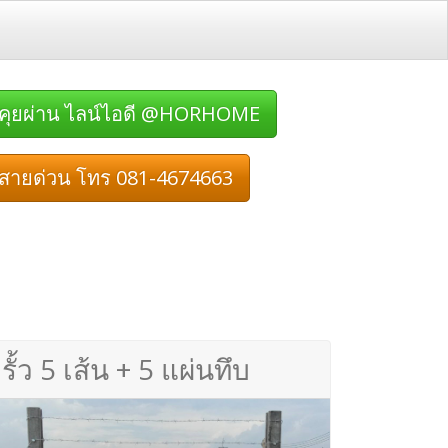
คุยผ่าน ไลน์ไอดี @HORHOME
สายด่วน โทร 081-4674663
รั้ว 5 เส้น + 5 แผ่นทึบ