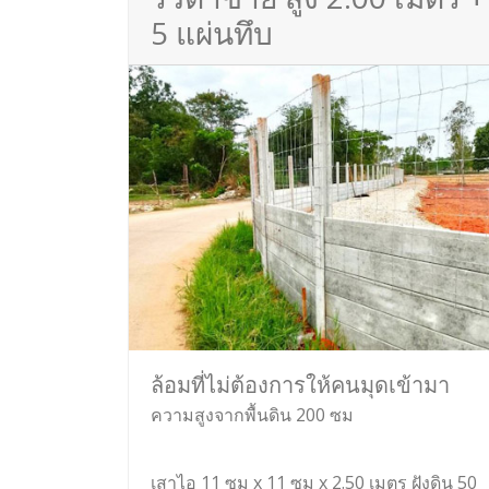
5 แผ่นทึบ
ล้อมที่ไม่ต้องการให้คนมุดเข้ามา
ความสูงจากพื้นดิน 200 ซม
เสาไอ 11 ซม x 11 ซม x 2.50 เมตร ฝังดิน 50