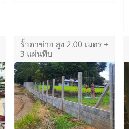
รั้วตาข่าย สูง 2.00 เมตร +
3 แผ่นทึบ