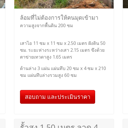
ล้อมที่ไม่ต้องการให้คนมุดเข้ามา
ความสูงจากพื้นดิน 200 ซม
เสาไอ 11 ซม x 11 ซม x 2.50 เมตร ฝังดิน 50
ซม. ระยะห่างระหว่างเสา 2.15 เมตร ขึงด้วย
ตาข่ายเทวดาสูง 1.65 เมตร
ด้านล่าง 3 แผ่น แผ่นทึบ 20 ซม x 4 ซม x 210
ซม แผ่นทึบล่างรวมสูง 60 ซม
สอบถาม และประเมินราคา
รั้วสูง 1.50 เมตร ลวด 4