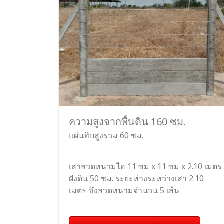
ความสูงจากพื้นดิน 160 ซม.
แผ่นทึบสูงรวม 60 ซม.
เสาลวดหนามไอ 11 ซม x 11 ซม x 2.10 เมตร
ฝังดิน 50 ซม. ระยะห่างระหว่างเสา 2.10
เมตร ขึงลวดหนามจำนวน 5 เส้น