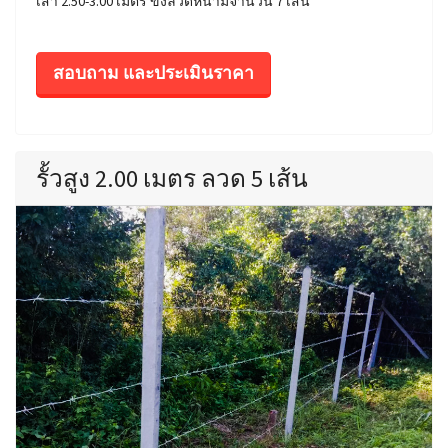
เสา 2.50-3.00 เมตร ขึงลวดหนามจำนวน 7 เส้น
สอบถาม และประเมินราคา
รั้วสูง 2.00 เมตร ลวด 5 เส้น