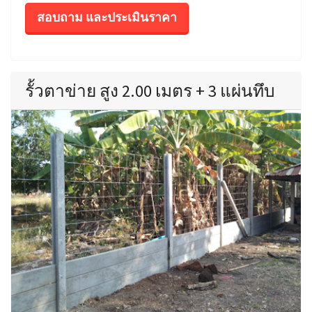
สอบถาม และประเมินราคา
รั้วตาข่าย สูง 2.00 เมตร + 3 แผ่นทึบ