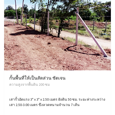
กั้นพื้นที่ให้เป็นสัดส่วน ชัดเจน
ความสูงจากพื้นดิน 200 ซม
เสารั้วอัดแรง 3" x 3" x 2.50 เมตร ฝังดิน 50 ซม. ระยะห่างระหว่าง
เสา 2.50-3.00 เมตร ขึงลวดหนามจำนวน 7 เส้น