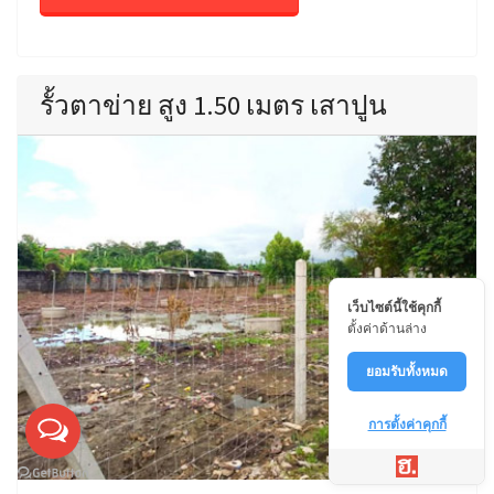
รั้วตาข่าย สูง 1.50 เมตร เสาปูน
เว็บไซต์นี้ใช้คุกกี้
ตั้งค่าด้านล่าง
ยอมรับทั้งหมด
การตั้งค่าคุกกี้