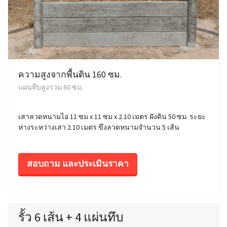
ความสูงจากพื้นดิน 160 ซม.
แผ่นทึบสูงรวม 60 ซม.
เสาลวดหนามไอ 11 ซม x 11 ซม x 2.10 เมตร ฝังดิน 50 ซม. ระยะ
ห่างระหว่างเสา 2.10 เมตร ขึงลวดหนามจำนวน 5 เส้น
สอบถาม และประเมินราคา
รั้ว 6 เส้น + 4 แผ่นทึบ