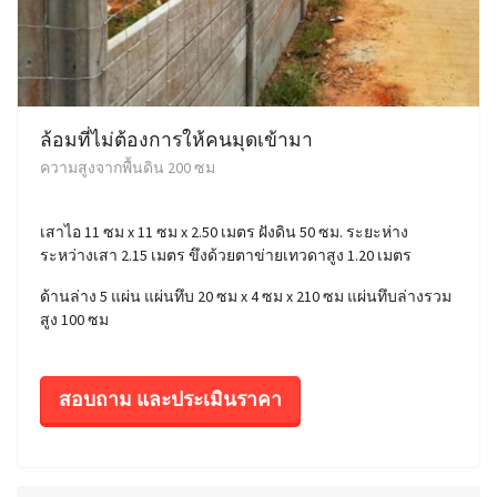
ล้อมที่ไม่ต้องการให้คนมุดเข้ามา
ความสูงจากพื้นดิน 200 ซม
เสาไอ 11 ซม x 11 ซม x 2.50 เมตร ฝังดิน 50 ซม. ระยะห่าง
ระหว่างเสา 2.15 เมตร ขึงด้วยตาข่ายเทวดาสูง 1.20 เมตร
ด้านล่าง 5 แผ่น แผ่นทึบ 20 ซม x 4 ซม x 210 ซม แผ่นทึบล่างรวม
สูง 100 ซม
สอบถาม และประเมินราคา