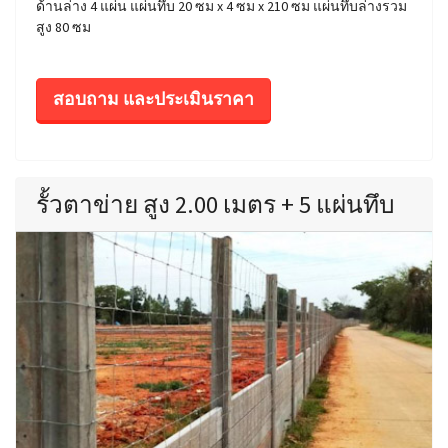
ด้านล่าง 4 แผ่น แผ่นทึบ 20 ซม x 4 ซม x 210 ซม แผ่นทึบล่างรวม
สูง 80 ซม
สอบถาม และประเมินราคา
รั้วตาข่าย สูง 2.00 เมตร + 5 แผ่นทึบ