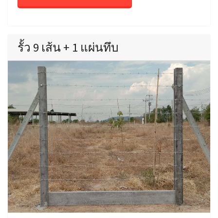
รั้ว 9 เส้น + 1 แผ่นทึบ