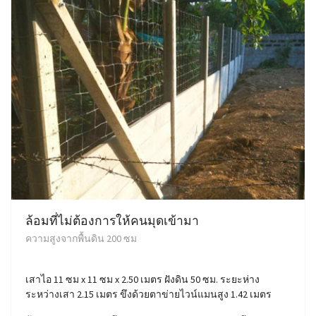
ล้อมที่ไม่ต้องการให้คนมุดเข้ามา
ความสูงจากพื้นดิน 200 ซม
เสาไอ 11 ซม x 11 ซม x 2.50 เมตร ฝังดิน 50 ซม. ระยะห่าง
ระหว่างเสา 2.15 เมตร ขึงด้วยตาข่ายไวน์แมนสูง 1.42 เมตร