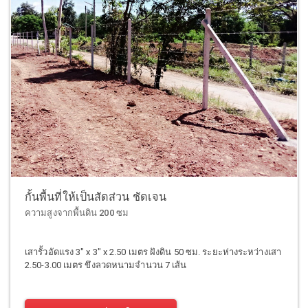
กั้นพื้นที่ให้เป็นสัดส่วน ชัดเจน
ความสูงจากพื้นดิน 200 ซม
เสารั้วอัดแรง 3" x 3" x 2.50 เมตร ฝังดิน 50 ซม. ระยะห่างระหว่างเสา
2.50-3.00 เมตร ขึงลวดหนามจำนวน 7 เส้น