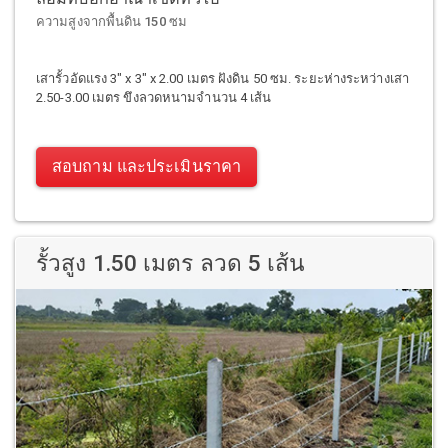
ความสูงจากพื้นดิน 150 ซม
เสารั้วอัดแรง 3" x 3" x 2.00 เมตร ฝังดิน 50 ซม. ระยะห่างระหว่างเสา
2.50-3.00 เมตร ขึงลวดหนามจำนวน 4 เส้น
สอบถาม และประเมินราคา
รั้วสูง 1.50 เมตร ลวด 5 เส้น