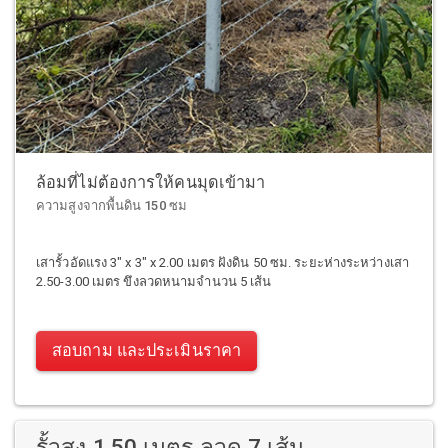
ล้อมที่ไม่ต้องการให้คนมุดเข้ามา
ความสูงจากพื้นดิน 150 ซม
เสารั้วอัดแรง 3" x 3" x 2.00 เมตร ฝังดิน 50 ซม. ระยะห่างระหว่างเสา
2.50-3.00 เมตร ขึงลวดหนามจำนวน 5 เส้น
สอบถาม และประเมินราคา
รั้วสูง 1.50 เมตร ลวด 7 เส้น