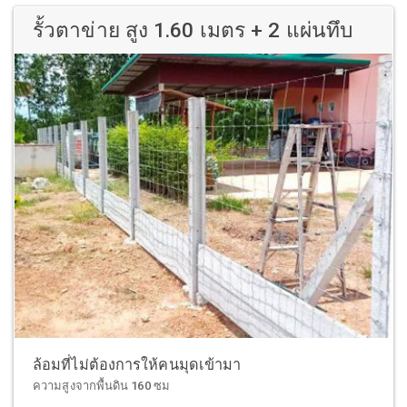
รั้วตาข่าย สูง 1.60 เมตร + 2 แผ่นทึบ
ล้อมที่ไม่ต้องการให้คนมุดเข้ามา
ความสูงจากพื้นดิน 160 ซม