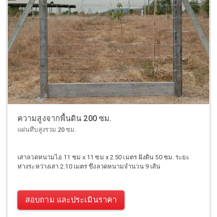
ความสูงจากพื้นดิน 200 ซม.
แผ่นทึบสูงรวม 20 ซม.
เสาลวดหนามไอ 11 ซม x 11 ซม x 2.50 เมตร ฝังดิน 50 ซม. ระยะ
ห่างระหว่างเสา 2.10 เมตร ขึงลวดหนามจำนวน 9 เส้น
สอบถาม และประเมินราคา