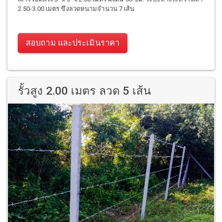
2.50-3.00 เมตร ขึงลวดหนามจำนวน 7 เส้น
สอบถาม และประเมินราคา
รั้วสูง 2.00 เมตร ลวด 5 เส้น