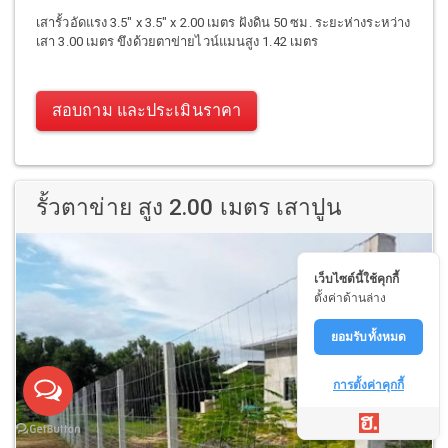
เสารั้วอัดแรง 3.5" x 3.5" x 2.00 เมตร ฝังดิน 50 ซม. ระยะห่างระหว่าง
เสา 3.00 เมตร ขึงด้วยตาข่ายไวน์แมนสูง 1.42 เมตร
สอบถาม และประเมินราคา
รั้วตาข่าย สูง 2.00 เมตร เสาปูน
เว็บไซต์นี้ใช้คุกกี้
ตั้งค่าด้านล่าง
ยอมรับทั้งหมด
การตั้งค่าคุกกี้