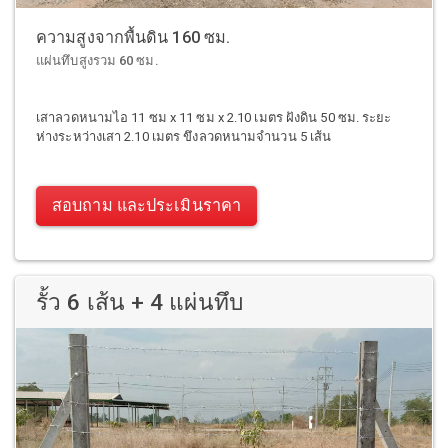
ความสูงจากพื้นดิน 160 ซม.
แผ่นทึบสูงรวม 60 ซม.
เสาลวดหนามไอ 11 ซม x 11 ซม x 2.10 เมตร ฝังดิน 50 ซม. ระยะ
ห่างระหว่างเสา 2.10 เมตร ขึงลวดหนามจำนวน 5 เส้น
สอบถาม และประเมินราคา
รั้ว 6 เส้น + 4 แผ่นทึบ