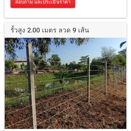
สอบถาม และประเมินราคา
รั้วสูง 2.00 เมตร ลวด 9 เส้น