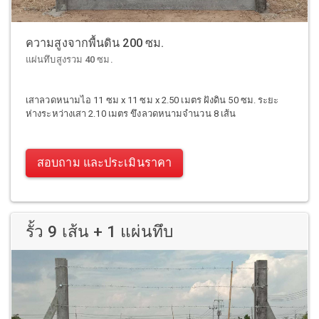
ความสูงจากพื้นดิน 200 ซม.
แผ่นทึบสูงรวม 40 ซม.
เสาลวดหนามไอ 11 ซม x 11 ซม x 2.50 เมตร ฝังดิน 50 ซม. ระยะ
ห่างระหว่างเสา 2.10 เมตร ขึงลวดหนามจำนวน 8 เส้น
สอบถาม และประเมินราคา
รั้ว 9 เส้น + 1 แผ่นทึบ