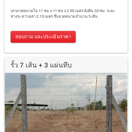
เสาลวดหนามไอ 11 ซม x 11 ซม x 2.50 เมตร ฝังดิน 50 ซม. ระยะ
ห่างระหว่างเสา 2.10 เมตร ขึงลวดหนามจำนวน 5 เส้น
สอบถาม และประเมินราคา
รั้ว 7 เส้น + 3 แผ่นทึบ