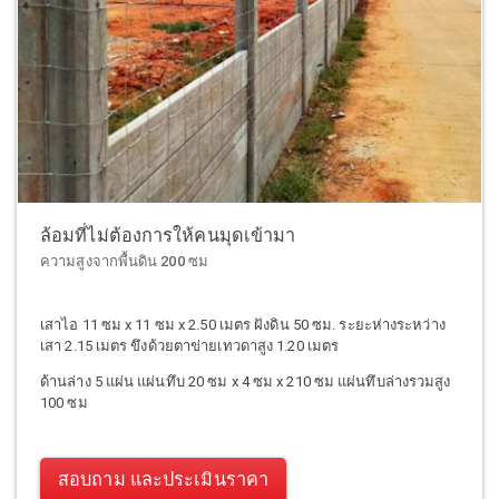
ล้อมที่ไม่ต้องการให้คนมุดเข้ามา
ความสูงจากพื้นดิน 200 ซม
เสาไอ 11 ซม x 11 ซม x 2.50 เมตร ฝังดิน 50 ซม. ระยะห่างระหว่าง
เสา 2.15 เมตร ขึงด้วยตาข่ายเทวดาสูง 1.20 เมตร
ด้านล่าง 5 แผ่น แผ่นทึบ 20 ซม x 4 ซม x 210 ซม แผ่นทึบล่างรวมสูง
100 ซม
สอบถาม และประเมินราคา