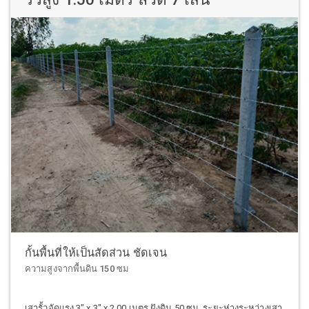
กั้นพื้นที่ให้เป็นสัดส่วน ชัดเจน
ความสูงจากพื้นดิน 150 ซม
เสารั้วอัดแรง 3" x 3" x 2.00 เมตร ฝังดิน 50 ซม. ระยะห่างระหว่างเสา