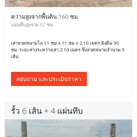
ความสูงจากพื้นดิน 160 ซม.
แผ่นทึบสูงรวม 60 ซม.
เสาลวดหนามไอ 11 ซม x 11 ซม x 2.10 เมตร ฝังดิน 50
ซม. ระยะห่างระหว่างเสา 2.10 เมตร ขึงลวดหนามจำนวน 5
เส้น
สอบถาม และประเมินราคา
รั้ว 6 เส้น + 4 แผ่นทึบ