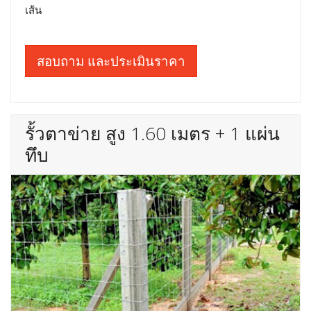
เส้น
สอบถาม และประเมินราคา
รั้วตาข่าย สูง 1.60 เมตร + 1 แผ่น
ทึบ