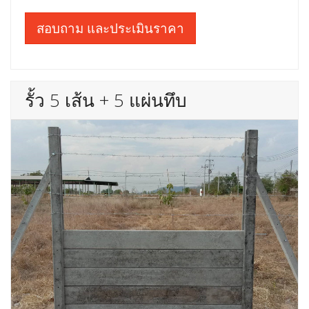
สอบถาม และประเมินราคา
รั้ว 5 เส้น + 5 แผ่นทึบ