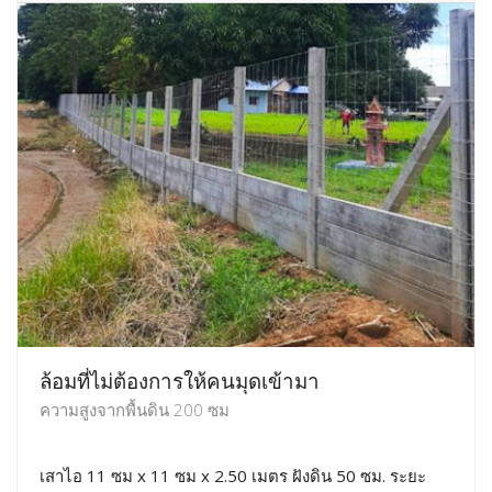
ล้อมที่ไม่ต้องการให้คนมุดเข้ามา
ความสูงจากพื้นดิน 200 ซม
เสาไอ 11 ซม x 11 ซม x 2.50 เมตร ฝังดิน 50 ซม. ระยะ