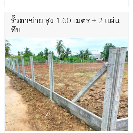
รั้วตาข่าย สูง 1.60 เมตร + 2 แผ่น
ทึบ