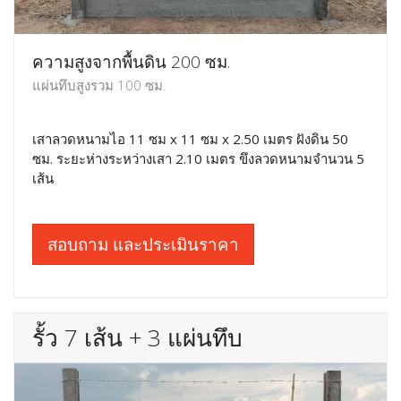
ความสูงจากพื้นดิน 200 ซม.
แผ่นทึบสูงรวม 100 ซม.
เสาลวดหนามไอ 11 ซม x 11 ซม x 2.50 เมตร ฝังดิน 50
ซม. ระยะห่างระหว่างเสา 2.10 เมตร ขึงลวดหนามจำนวน 5
เส้น
สอบถาม และประเมินราคา
รั้ว 7 เส้น + 3 แผ่นทึบ