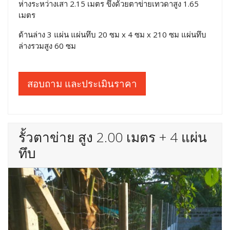
ห่างระหว่างเสา 2.15 เมตร ขึงด้วยตาข่ายเทวดาสูง 1.65
เมตร
ด้านล่าง 3 แผ่น แผ่นทึบ 20 ซม x 4 ซม x 210 ซม แผ่นทึบ
ล่างรวมสูง 60 ซม
สอบถาม และประเมินราคา
รั้วตาข่าย สูง 2.00 เมตร + 4 แผ่น
ทึบ