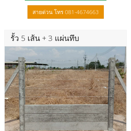
สายด่วน โทร 081-4674663
รั้ว 5 เส้น + 3 แผ่นทึบ