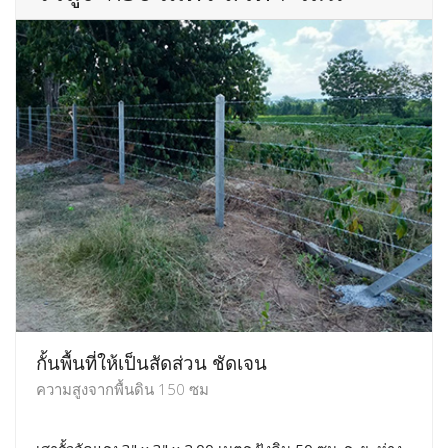
กั้นพื้นที่ให้เป็นสัดส่วน ชัดเจน
ความสูงจากพื้นดิน 150 ซม