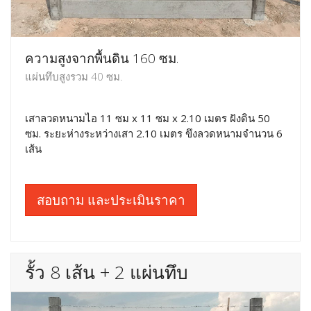
ความสูงจากพื้นดิน 160 ซม.
แผ่นทึบสูงรวม 40 ซม.
เสาลวดหนามไอ 11 ซม x 11 ซม x 2.10 เมตร ฝังดิน 50
ซม. ระยะห่างระหว่างเสา 2.10 เมตร ขึงลวดหนามจำนวน 6
เส้น
สอบถาม และประเมินราคา
รั้ว 8 เส้น + 2 แผ่นทึบ