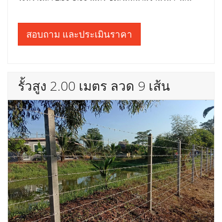
สอบถาม และประเมินราคา
รั้วสูง 2.00 เมตร ลวด 9 เส้น