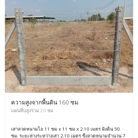
ความสูงจากพื้นดิน 160 ซม.
แผ่นทึบสูงรวม 20 ซม.
เสาลวดหนามไอ 11 ซม x 11 ซม x 2.10 เมตร ฝังดิน 50
ซม. ระยะห่างระหว่างเสา 2.10 เมตร ขึงลวดหนามจำนวน 7