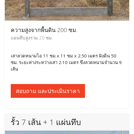
ความสูงจากพื้นดิน 200 ซม.
แผ่นทึบสูงรวม 20 ซม.
เสาลวดหนามไอ 11 ซม x 11 ซม x 2.50 เมตร ฝังดิน 50
ซม. ระยะห่างระหว่างเสา 2.10 เมตร ขึงลวดหนามจำนวน 9
เส้น
สอบถาม และประเมินราคา
รั้ว 7 เส้น + 1 แผ่นทึบ