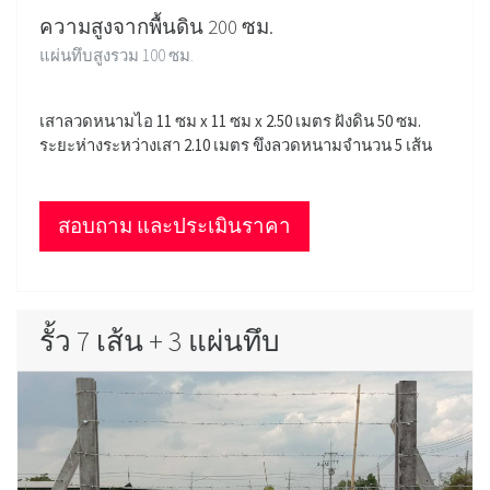
ความสูงจากพื้นดิน 200 ซม.
แผ่นทึบสูงรวม 100 ซม.
เสาลวดหนามไอ 11 ซม x 11 ซม x 2.50 เมตร ฝังดิน 50 ซม.
ระยะห่างระหว่างเสา 2.10 เมตร ขึงลวดหนามจำนวน 5 เส้น
สอบถาม และประเมินราคา
รั้ว 7 เส้น + 3 แผ่นทึบ