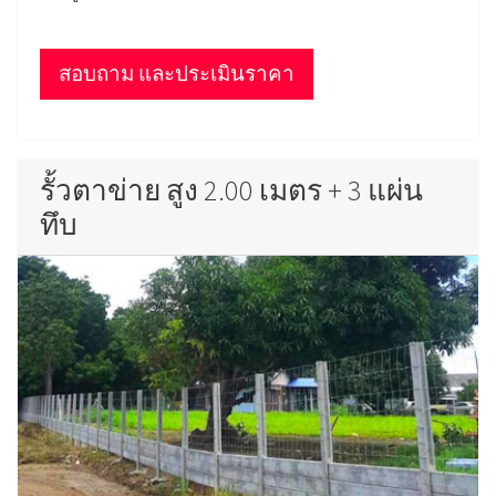
สอบถาม และประเมินราคา
รั้วตาข่าย สูง 2.00 เมตร + 3 แผ่น
ทึบ