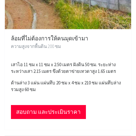
ล้อมที่ไม่ต้องการให้คนมุดเข้ามา
ความสูงจากพื้นดิน 200 ซม
เสาไอ 11 ซม x 11 ซม x 2.50 เมตร ฝังดิน 50 ซม. ระยะห่าง
ระหว่างเสา 2.15 เมตร ขึงด้วยตาข่ายเทวดาสูง 1.65 เมตร
ด้านล่าง 3 แผ่น แผ่นทึบ 20 ซม x 4 ซม x 210 ซม แผ่นทึบล่าง
รวมสูง 60 ซม
สอบถาม และประเมินราคา