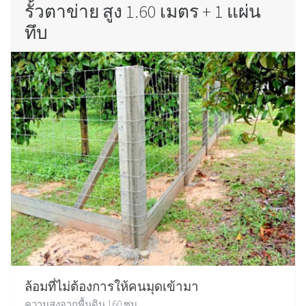
รั้วตาข่าย สูง 1.60 เมตร + 1 แผ่น
ทึบ
ล้อมที่ไม่ต้องการให้คนมุดเข้ามา
ความสูงจากพื้นดิน 160 ซม