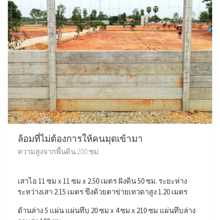
ล้อมที่ไม่ต้องการให้คนมุดเข้ามา
ความสูงจากพื้นดิน 200 ซม
เสาไอ 11 ซม x 11 ซม x 2.50 เมตร ฝังดิน 50 ซม. ระยะห่าง
ระหว่างเสา 2.15 เมตร ขึงด้วยตาข่ายเทวดาสูง 1.20 เมตร
ด้านล่าง 5 แผ่น แผ่นทึบ 20 ซม x 4 ซม x 210 ซม แผ่นทึบล่าง