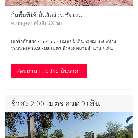
กั้นพื้นที่ให้เป็นสัดส่วน ชัดเจน
ความสูงจากพื้นดิน 200 ซม
เสารั้วอัดแรง 3" x 3" x 2.50 เมตร ฝังดิน 50 ซม. ระยะห่าง
ระหว่างเสา 2.50-3.00 เมตร ขึงลวดหนามจำนวน 7 เส้น
สอบถาม และประเมินราคา
รั้วสูง 2.00 เมตร ลวด 9 เส้น