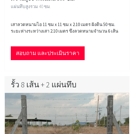
แผ่นทึบสูงรวม 40 ซม.
เสาลวดหนามไอ 11 ซม x 11 ซม x 2.10 เมตร ฝังดิน 50 ซม.
ระยะห่างระหว่างเสา 2.10 เมตร ขึงลวดหนามจำนวน 6 เส้น
สอบถาม และประเมินราคา
รั้ว 8 เส้น + 2 แผ่นทึบ