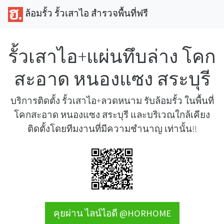
ล้อมรั้ว รั้วเสาไอ สำรวจพื้นที่ฟรี
รั้วเสาไอ+แผ่นทึบล่าง โคก
สะอาด หนองแซง สระบุรี
บริการติดตั้ง รั้วเสาไอ+ลวดหนาม รับล้อมรั้ว ในพื้นที่
โคกสะอาด หนองแซง สระบุรี และบริเวณใกล้เคียง
ติดตั้งโดยทีมงานที่มีความชำนาญ เท่านั้น!!
คุยผ่าน ไลน์ไอดี @HORHOME