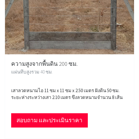
ความสูงจากพื้นดิน 200 ซม.
แผ่นทึบสูงรวม 40 ซม.
เสาลวดหนามไอ 11 ซม x 11 ซม x 2.50 เมตร ฝังดิน 50 ซม.
ระยะห่างระหว่างเสา 2.10 เมตร ขึงลวดหนามจำนวน 8 เส้น
สอบถาม และประเมินราคา