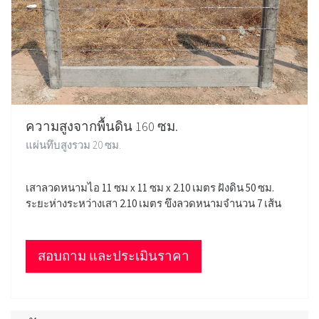
ความสูงจากพื้นดิน 160 ซม.
แผ่นทึบสูงรวม 20 ซม.
เสาลวดหนามไอ 11 ซม x 11 ซม x 2.10 เมตร ฝังดิน 50 ซม.
ระยะห่างระหว่างเสา 2.10 เมตร ขึงลวดหนามจำนวน 7 เส้น
สอบถาม และประเมินราคา