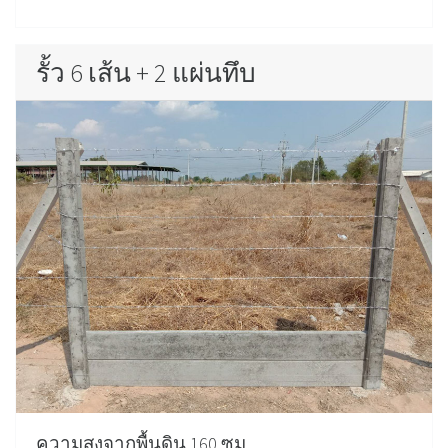
รั้ว 6 เส้น + 2 แผ่นทึบ
ความสูงจากพื้นดิน 160 ซม.