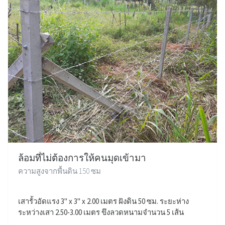
ล้อมที่ไม่ต้องการให้คนมุดเข้ามา
ความสูงจากพื้นดิน 150 ซม
เสารั้วอัดแรง 3" x 3" x 2.00 เมตร ฝังดิน 50 ซม. ระยะห่าง
ระหว่างเสา 2.50-3.00 เมตร ขึงลวดหนามจำนวน 5 เส้น