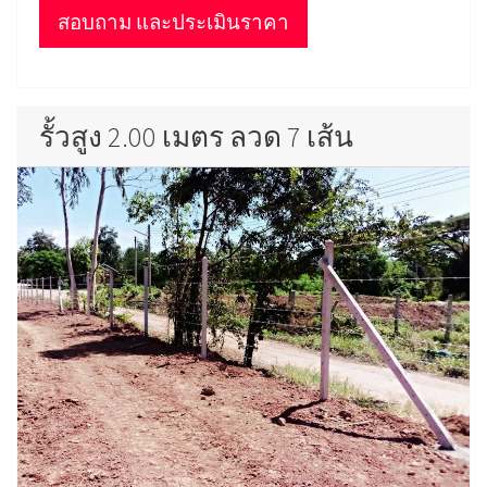
สอบถาม และประเมินราคา
รั้วสูง 2.00 เมตร ลวด 7 เส้น