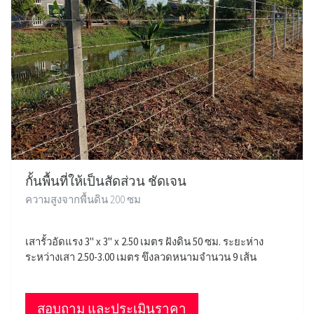
กั้นพื้นที่ให้เป็นสัดส่วน ชัดเจน
ความสูงจากพื้นดิน 200 ซม
เสารั้วอัดแรง 3" x 3" x 2.50 เมตร ฝังดิน 50 ซม. ระยะห่าง
ระหว่างเสา 2.50-3.00 เมตร ขึงลวดหนามจำนวน 9 เส้น
สอบถาม และประเมินราคา