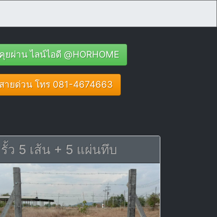
คุยผ่าน ไลน์ไอดี @HORHOME
สายด่วน โทร 081-4674663
รั้ว 5 เส้น + 5 แผ่นทึบ