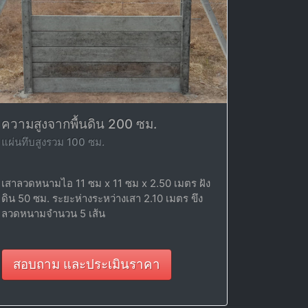
ความสูงจากพื้นดิน 200 ซม.
แผ่นทึบสูงรวม 100 ซม.
เสาลวดหนามไอ 11 ซม x 11 ซม x 2.50 เมตร ฝัง
ดิน 50 ซม. ระยะห่างระหว่างเสา 2.10 เมตร ขึง
ลวดหนามจำนวน 5 เส้น
สอบถาม และประเมินราคา