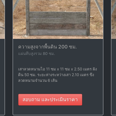
ความสูงจากพื้นดิน 200 ซม.
แผ่นทึบสูงรวม 80 ซม.
เสาลวดหนามไอ 11 ซม x 11 ซม x 2.50 เมตร ฝัง
ดิน 50 ซม. ระยะห่างระหว่างเสา 2.10 เมตร ขึง
ลวดหนามจำนวน 6 เส้น
สอบถาม และประเมินราคา