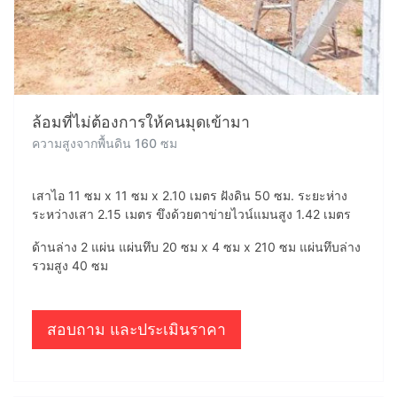
ล้อมที่ไม่ต้องการให้คนมุดเข้ามา
ความสูงจากพื้นดิน 160 ซม
เสาไอ 11 ซม x 11 ซม x 2.10 เมตร ฝังดิน 50 ซม. ระยะห่าง
ระหว่างเสา 2.15 เมตร ขึงด้วยตาข่ายไวน์แมนสูง 1.42 เมตร
ด้านล่าง 2 แผ่น แผ่นทึบ 20 ซม x 4 ซม x 210 ซม แผ่นทึบล่าง
รวมสูง 40 ซม
สอบถาม และประเมินราคา