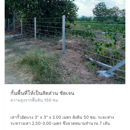
กั้นพื้นที่ให้เป็นสัดส่วน ชัดเจน
ความสูงจากพื้นดิน 150 ซม
เสารั้วอัดแรง 3" x 3" x 2.00 เมตร ฝังดิน 50 ซม. ระยะห่าง
ระหว่างเสา 2.50-3.00 เมตร ขึงลวดหนามจำนวน 7 เส้น