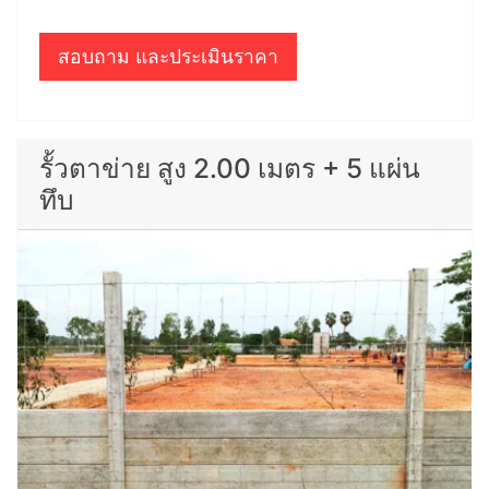
สอบถาม และประเมินราคา
รั้วตาข่าย สูง 2.00 เมตร + 5 แผ่น
ทึบ