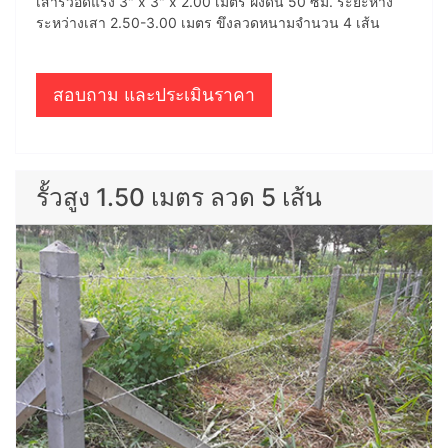
เสารั้วอัดแรง 3" x 3" x 2.00 เมตร ฝังดิน 50 ซม. ระยะห่าง
ระหว่างเสา 2.50-3.00 เมตร ขึงลวดหนามจำนวน 4 เส้น
สอบถาม และประเมินราคา
รั้วสูง 1.50 เมตร ลวด 5 เส้น