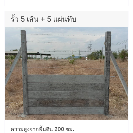
รั้ว 5 เส้น + 5 แผ่นทึบ
ความสูงจากพื้นดิน 200 ซม.