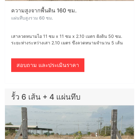
ความสูงจากพื้นดิน 160 ซม.
แผ่นทึบสูงรวม 60 ซม.
เสาลวดหนามไอ 11 ซม x 11 ซม x 2.10 เมตร ฝังดิน 50 ซม.
ระยะห่างระหว่างเสา 2.10 เมตร ขึงลวดหนามจำนวน 5 เส้น
สอบถาม และประเมินราคา
รั้ว 6 เส้น + 4 แผ่นทึบ