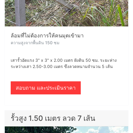
ล้อมที่ไม่ต้องการให้คนมุดเข้ามา
ความสูงจากพื้นดิน 150 ซม
เสารั้วอัดแรง 3" x 3" x 2.00 เมตร ฝังดิน 50 ซม. ระยะห่าง
ระหว่างเสา 2.50-3.00 เมตร ขึงลวดหนามจำนวน 5 เส้น
สอบถาม และประเมินราคา
รั้วสูง 1.50 เมตร ลวด 7 เส้น