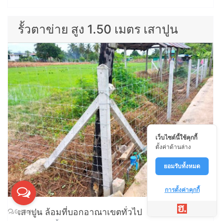
รั้วตาข่าย สูง 1.50 เมตร เสาปูน
เว็บไซต์นี้ใช้คุกกี้
ตั้งค่าด้านล่าง
ยอมรับทั้งหมด
การตั้งค่าคุกกี้
เสาปูน ล้อมที่บอกอาณาเขตทั่วไป