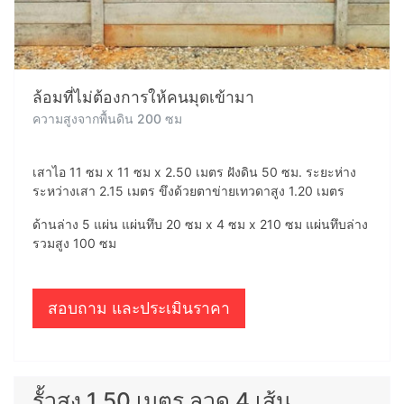
ล้อมที่ไม่ต้องการให้คนมุดเข้ามา
ความสูงจากพื้นดิน 200 ซม
เสาไอ 11 ซม x 11 ซม x 2.50 เมตร ฝังดิน 50 ซม. ระยะห่าง
ระหว่างเสา 2.15 เมตร ขึงด้วยตาข่ายเทวดาสูง 1.20 เมตร
ด้านล่าง 5 แผ่น แผ่นทึบ 20 ซม x 4 ซม x 210 ซม แผ่นทึบล่าง
รวมสูง 100 ซม
สอบถาม และประเมินราคา
รั้วสูง 1.50 เมตร ลวด 4 เส้น