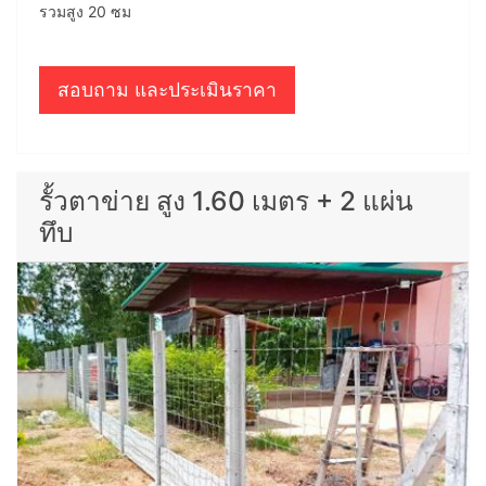
รวมสูง 20 ซม
สอบถาม และประเมินราคา
รั้วตาข่าย สูง 1.60 เมตร + 2 แผ่น
ทึบ