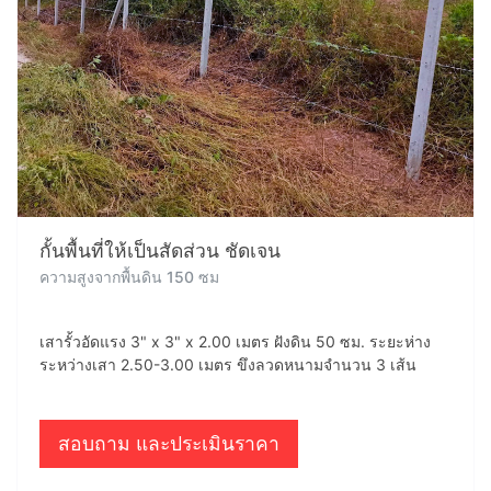
กั้นพื้นที่ให้เป็นสัดส่วน ชัดเจน
ความสูงจากพื้นดิน 150 ซม
เสารั้วอัดแรง 3" x 3" x 2.00 เมตร ฝังดิน 50 ซม. ระยะห่าง
ระหว่างเสา 2.50-3.00 เมตร ขึงลวดหนามจำนวน 3 เส้น
สอบถาม และประเมินราคา