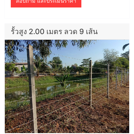
สอบถาม และประเมินราคา
รั้วสูง 2.00 เมตร ลวด 9 เส้น