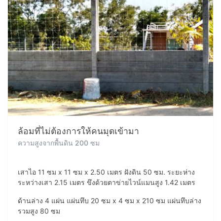
ล้อมที่ไม่ต้องการให้คนมุดเข้ามา
ความสูงจากพื้นดิน 200 ซม
เสาไอ 11 ซม x 11 ซม x 2.50 เมตร ฝังดิน 50 ซม. ระยะห่าง
ระหว่างเสา 2.15 เมตร ขึงด้วยตาข่ายไวน์แมนสูง 1.42 เมตร
ด้านล่าง 4 แผ่น แผ่นทึบ 20 ซม x 4 ซม x 210 ซม แผ่นทึบล่าง
รวมสูง 80 ซม