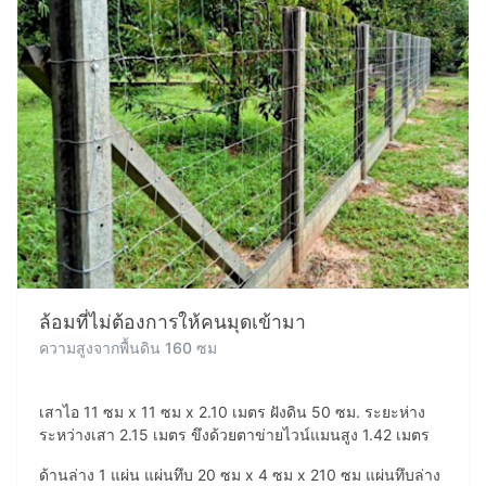
ล้อมที่ไม่ต้องการให้คนมุดเข้ามา
ความสูงจากพื้นดิน 160 ซม
เสาไอ 11 ซม x 11 ซม x 2.10 เมตร ฝังดิน 50 ซม. ระยะห่าง
ระหว่างเสา 2.15 เมตร ขึงด้วยตาข่ายไวน์แมนสูง 1.42 เมตร
ด้านล่าง 1 แผ่น แผ่นทึบ 20 ซม x 4 ซม x 210 ซม แผ่นทึบล่าง