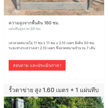
ความสูงจากพื้นดิน 160 ซม.
แผ่นทึบสูงรวม 20 ซม.
เสาลวดหนามไอ 11 ซม x 11 ซม x 2.10 เมตร ฝังดิน 50 ซม.
ระยะห่างระหว่างเสา 2.10 เมตร ขึงลวดหนามจำนวน 7 เส้น
สอบถาม และประเมินราคา
รั้วตาข่าย สูง 1.60 เมตร + 1 แผ่นทึบ