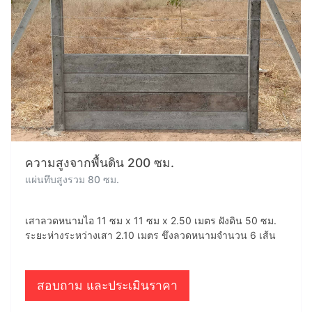
ความสูงจากพื้นดิน 200 ซม.
แผ่นทึบสูงรวม 80 ซม.
เสาลวดหนามไอ 11 ซม x 11 ซม x 2.50 เมตร ฝังดิน 50 ซม.
ระยะห่างระหว่างเสา 2.10 เมตร ขึงลวดหนามจำนวน 6 เส้น
สอบถาม และประเมินราคา