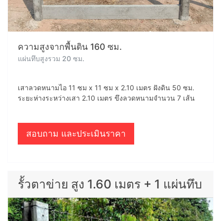
ความสูงจากพื้นดิน 160 ซม.
แผ่นทึบสูงรวม 20 ซม.
เสาลวดหนามไอ 11 ซม x 11 ซม x 2.10 เมตร ฝังดิน 50 ซม.
ระยะห่างระหว่างเสา 2.10 เมตร ขึงลวดหนามจำนวน 7 เส้น
สอบถาม และประเมินราคา
รั้วตาข่าย สูง 1.60 เมตร + 1 แผ่นทึบ