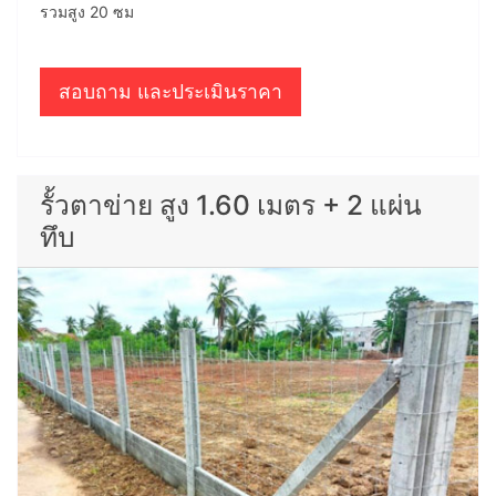
รวมสูง 20 ซม
สอบถาม และประเมินราคา
รั้วตาข่าย สูง 1.60 เมตร + 2 แผ่น
ทึบ