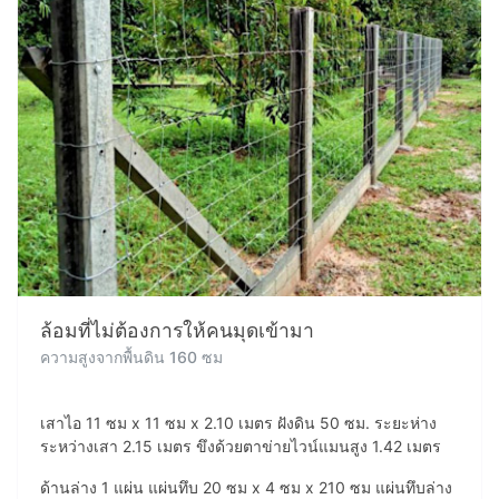
ล้อมที่ไม่ต้องการให้คนมุดเข้ามา
ความสูงจากพื้นดิน 160 ซม
เสาไอ 11 ซม x 11 ซม x 2.10 เมตร ฝังดิน 50 ซม. ระยะห่าง
ระหว่างเสา 2.15 เมตร ขึงด้วยตาข่ายไวน์แมนสูง 1.42 เมตร
ด้านล่าง 1 แผ่น แผ่นทึบ 20 ซม x 4 ซม x 210 ซม แผ่นทึบล่าง