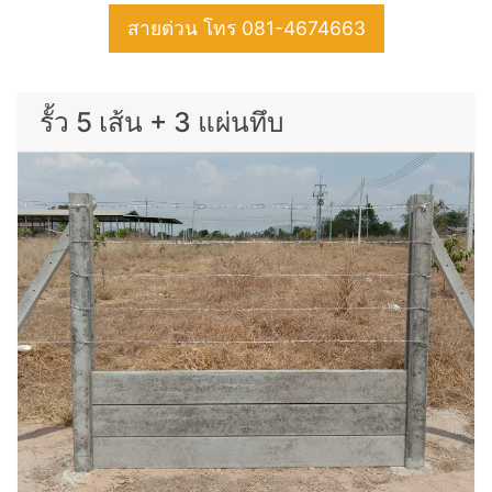
สายด่วน โทร 081-4674663
รั้ว 5 เส้น + 3 แผ่นทึบ