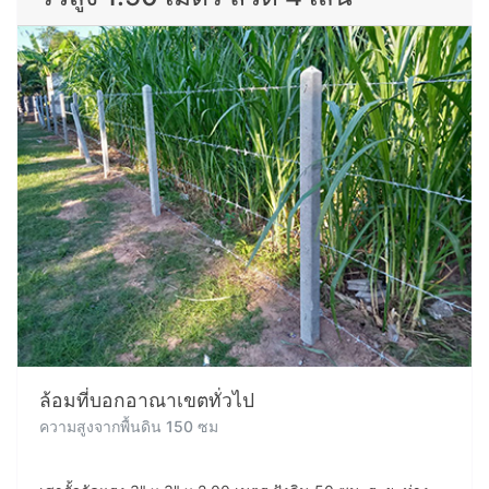
ล้อมที่บอกอาณาเขตทั่วไป
ความสูงจากพื้นดิน 150 ซม