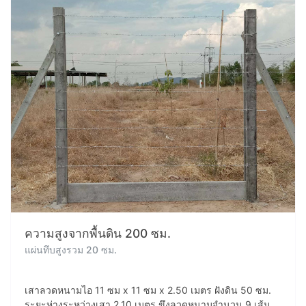
ความสูงจากพื้นดิน 200 ซม.
แผ่นทึบสูงรวม 20 ซม.
เสาลวดหนามไอ 11 ซม x 11 ซม x 2.50 เมตร ฝังดิน 50 ซม.
ระยะห่างระหว่างเสา 2.10 เมตร ขึงลวดหนามจำนวน 9 เส้น