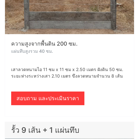
ความสูงจากพื้นดิน 200 ซม.
แผ่นทึบสูงรวม 40 ซม.
เสาลวดหนามไอ 11 ซม x 11 ซม x 2.50 เมตร ฝังดิน 50 ซม.
ระยะห่างระหว่างเสา 2.10 เมตร ขึงลวดหนามจำนวน 8 เส้น
สอบถาม และประเมินราคา
รั้ว 9 เส้น + 1 แผ่นทึบ