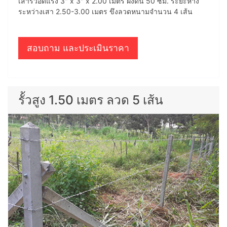
เสารั้วอัดแรง 3" x 3" x 2.00 เมตร ฝังดิน 50 ซม. ระยะห่าง
ระหว่างเสา 2.50-3.00 เมตร ขึงลวดหนามจำนวน 4 เส้น
สอบถาม และประเมินราคา
รั้วสูง 1.50 เมตร ลวด 5 เส้น