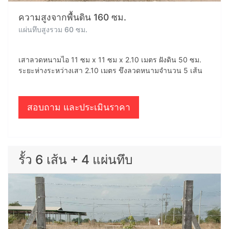
ความสูงจากพื้นดิน 160 ซม.
แผ่นทึบสูงรวม 60 ซม.
เสาลวดหนามไอ 11 ซม x 11 ซม x 2.10 เมตร ฝังดิน 50 ซม.
ระยะห่างระหว่างเสา 2.10 เมตร ขึงลวดหนามจำนวน 5 เส้น
สอบถาม และประเมินราคา
รั้ว 6 เส้น + 4 แผ่นทึบ