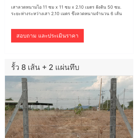
เสาลวดหนามไอ 11 ซม x 11 ซม x 2.10 เมตร ฝังดิน 50 ซม.
ระยะห่างระหว่างเสา 2.10 เมตร ขึงลวดหนามจำนวน 6 เส้น
สอบถาม และประเมินราคา
รั้ว 8 เส้น + 2 แผ่นทึบ