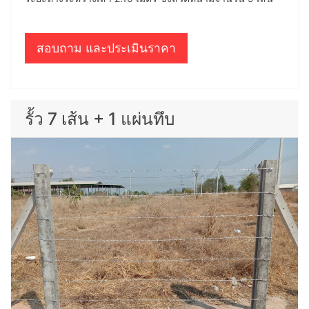
สอบถาม และประเมินราคา
รั้ว 7 เส้น + 1 แผ่นทึบ