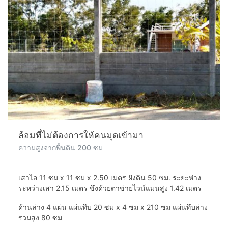
ล้อมที่ไม่ต้องการให้คนมุดเข้ามา
ความสูงจากพื้นดิน 200 ซม
เสาไอ 11 ซม x 11 ซม x 2.50 เมตร ฝังดิน 50 ซม. ระยะห่าง
ระหว่างเสา 2.15 เมตร ขึงด้วยตาข่ายไวน์แมนสูง 1.42 เมตร
ด้านล่าง 4 แผ่น แผ่นทึบ 20 ซม x 4 ซม x 210 ซม แผ่นทึบล่าง
รวมสูง 80 ซม