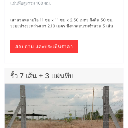
แผ่นทึบสูงรวม 100 ซม.
เสาลวดหนามไอ 11 ซม x 11 ซม x 2.50 เมตร ฝังดิน 50 ซม.
ระยะห่างระหว่างเสา 2.10 เมตร ขึงลวดหนามจำนวน 5 เส้น
สอบถาม และประเมินราคา
รั้ว 7 เส้น + 3 แผ่นทึบ