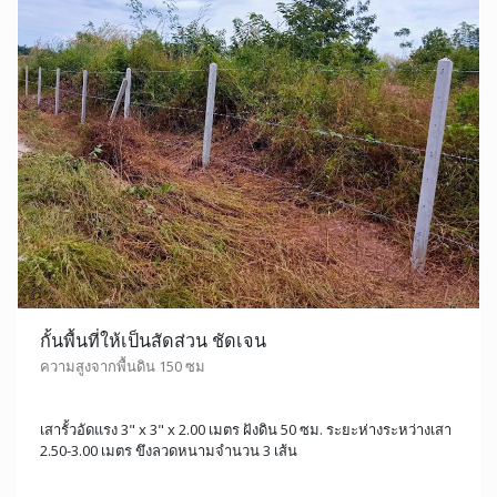
กั้นพื้นที่ให้เป็นสัดส่วน ชัดเจน
ความสูงจากพื้นดิน 150 ซม
เสารั้วอัดแรง 3" x 3" x 2.00 เมตร ฝังดิน 50 ซม. ระยะห่างระหว่างเสา
2.50-3.00 เมตร ขึงลวดหนามจำนวน 3 เส้น