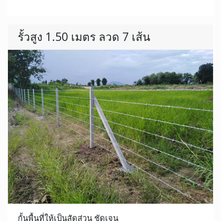
รั้วสูง 1.50 เมตร ลวด 7 เส้น
กั้นพื้นที่ให้เป็นสัดส่วน ชัดเจน