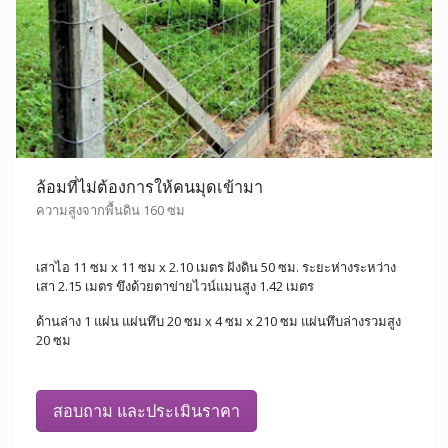
ล้อมที่ไม่ต้องการให้คนมุดเข้ามา
ความสูงจากพื้นดิน 160 ซม
เสาไอ 11 ซม x 11 ซม x 2.10 เมตร ฝังดิน 50 ซม. ระยะห่างระหว่าง
เสา 2.15 เมตร ขึงด้วยตาข่ายไวน์แมนสูง 1.42 เมตร
ด้านล่าง 1 แผ่น แผ่นทึบ 20 ซม x 4 ซม x 210 ซม แผ่นทึบล่างรวมสูง
20 ซม
สอบถาม และประเมินราคา