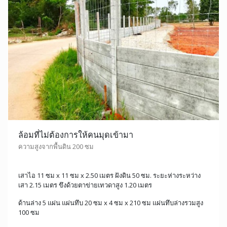
ล้อมที่ไม่ต้องการให้คนมุดเข้ามา
ความสูงจากพื้นดิน 200 ซม
เสาไอ 11 ซม x 11 ซม x 2.50 เมตร ฝังดิน 50 ซม. ระยะห่างระหว่าง
เสา 2.15 เมตร ขึงด้วยตาข่ายเทวดาสูง 1.20 เมตร
ด้านล่าง 5 แผ่น แผ่นทึบ 20 ซม x 4 ซม x 210 ซม แผ่นทึบล่างรวมสูง
100 ซม