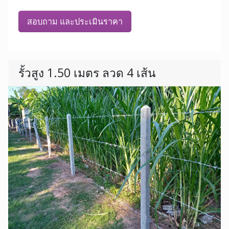
สอบถาม และประเมินราคา
รั้วสูง 1.50 เมตร ลวด 4 เส้น