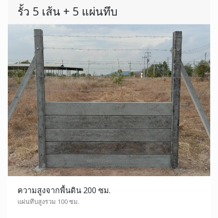
รั้ว 5 เส้น + 5 แผ่นทึบ
ความสูงจากพื้นดิน 200 ซม.
แผ่นทึบสูงรวม 100 ซม.