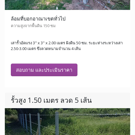
ล้อมที่บอกอาณาเขตทั่วไป
ความสูงจากพื้นดิน 150 ซม
เสารั้วอัดแรง 3" x 3" x 2.00 เมตร ฝังดิน 50 ซม. ระยะห่างระหว่างเสา
2.50-3.00 เมตร ขึงลวดหนามจำนวน 4 เส้น
สอบถาม และประเมินราคา
รั้วสูง 1.50 เมตร ลวด 5 เส้น