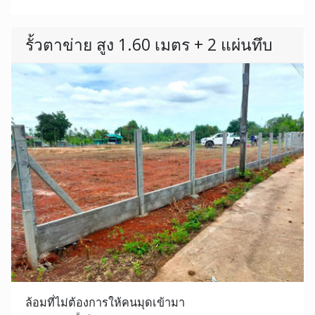
รั้วตาข่าย สูง 1.60 เมตร + 2 แผ่นทึบ
ล้อมที่ไม่ต้องการให้คนมุดเข้ามา