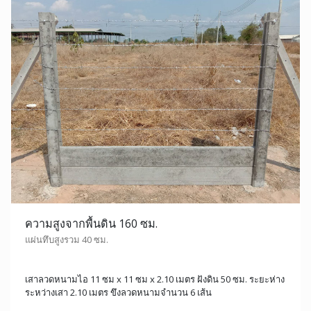
ความสูงจากพื้นดิน 160 ซม.
แผ่นทึบสูงรวม 40 ซม.
เสาลวดหนามไอ 11 ซม x 11 ซม x 2.10 เมตร ฝังดิน 50 ซม. ระยะห่าง
ระหว่างเสา 2.10 เมตร ขึงลวดหนามจำนวน 6 เส้น