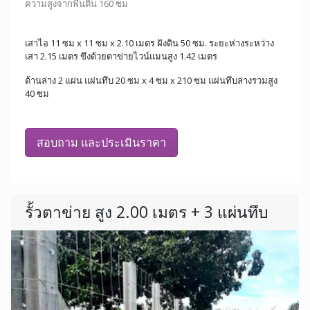
ความสูงจากพื้นดิน 160 ซม
เสาไอ 11 ซม x 11 ซม x 2.10 เมตร ฝังดิน 50 ซม. ระยะห่างระหว่าง
เสา 2.15 เมตร ขึงด้วยตาข่ายไวน์แมนสูง 1.42 เมตร
ด้านล่าง 2 แผ่น แผ่นทึบ 20 ซม x 4 ซม x 210 ซม แผ่นทึบล่างรวมสูง
40 ซม
สอบถาม และประเมินราคา
รั้วตาข่าย สูง 2.00 เมตร + 3 แผ่นทึบ