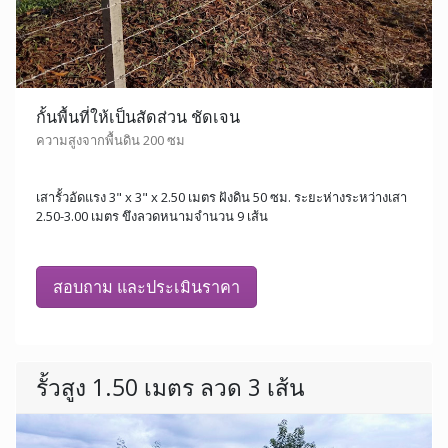
กั้นพื้นที่ให้เป็นสัดส่วน ชัดเจน
ความสูงจากพื้นดิน 200 ซม
เสารั้วอัดแรง 3" x 3" x 2.50 เมตร ฝังดิน 50 ซม. ระยะห่างระหว่างเสา
2.50-3.00 เมตร ขึงลวดหนามจำนวน 9 เส้น
สอบถาม และประเมินราคา
รั้วสูง 1.50 เมตร ลวด 3 เส้น