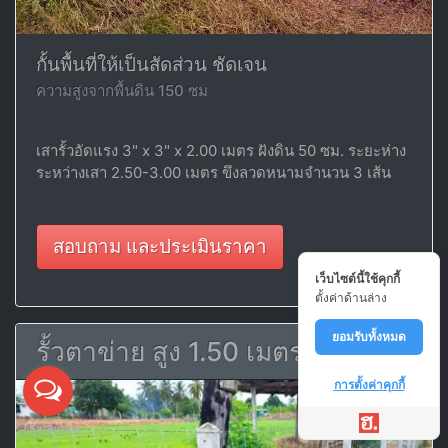
กั้นพื้นที่ให้เป็นสัดส่วน ชัดเจน
ความสูงจากพื้นดิน 150 ซม
เสารั้วอัดแรง 3" x 3" x 2.00 เมตร ฝังดิน 50 ซม. ระยะห่าง
ระหว่างเสา 2.50-3.00 เมตร ขึงลวดหนามจำนวน 3 เส้น
สอบถาม และประเมินราคา
เว็บไซต์นี้ใช้คุกกี้
ตั้งค่าด้านล่าง
ยอมรับทั้งหมด
รั้วตาข่าย สูง 1.50 เมตร เสาปูน
การตั้งค่าคุกกี้