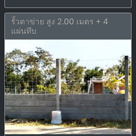
รั้วตาข่าย สูง 2.00 เมตร + 4
แผ่นทึบ