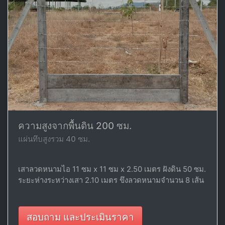
ความสูงจากพื้นดิน 200 ซม.
แผ่นทึบสูงรวม 40 ซม.
เสาลวดหนามไอ 11 ซม x 11 ซม x 2.50 เมตร ฝังดิน 50 ซม.
ระยะห่างระหว่างเสา 2.10 เมตร ขึงลวดหนามจำนวน 8 เส้น
สอบถาม และประเมินราคา