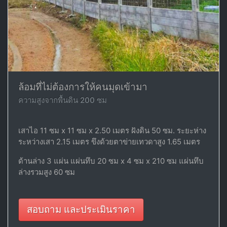
ล้อมที่ไม่ต้องการให้คนมุดเข้ามา
ความสูงจากพื้นดิน 200 ซม
เสาไอ 11 ซม x 11 ซม x 2.50 เมตร ฝังดิน 50 ซม. ระยะห่าง
ระหว่างเสา 2.15 เมตร ขึงด้วยตาข่ายเทวดาสูง 1.65 เมตร
ด้านล่าง 3 แผ่น แผ่นทึบ 20 ซม x 4 ซม x 210 ซม แผ่นทึบ
ล่างรวมสูง 60 ซม
สอบถาม และประเมินราคา