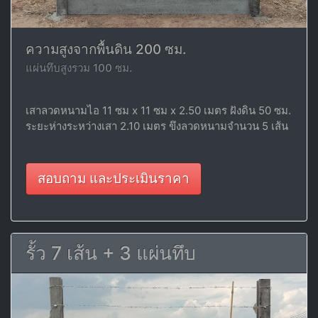
ความสูงจากพื้นดิน 200 ซม.
แผ่นทึบสูงรวม 100 ซม.
เสาลวดหนามไอ 11 ซม x 11 ซม x 2.50 เมตร ฝังดิน 50 ซม.
ระยะห่างระหว่างเสา 2.10 เมตร ขึงลวดหนามจำนวน 5 เส้น
สอบถาม และประเมินราคา
รั้ว 7 เส้น + 3 แผ่นทึบ