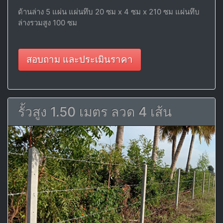
ด้านล่าง 5 แผ่น แผ่นทึบ 20 ซม x 4 ซม x 210 ซม แผ่นทึบ
ล่างรวมสูง 100 ซม
สอบถาม และประเมินราคา
รั้วสูง 1.50 เมตร ลวด 4 เส้น