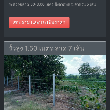
ระหว่างเสา 2.50-3.00 เมตร ขึงลวดหนามจำนวน 5 เส้น
สอบถาม และประเมินราคา
รั้วสูง 1.50 เมตร ลวด 7 เส้น