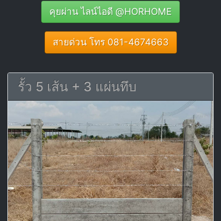
คุยผ่าน ไลน์ไอดี @HORHOME
สายด่วน โทร 081-4674663
รั้ว 5 เส้น + 3 แผ่นทึบ