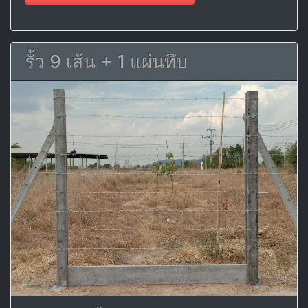
รั้ว 9 เส้น + 1 แผ่นทึบ