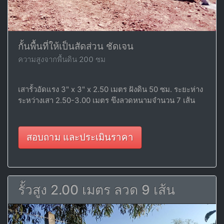
กั้นพื้นที่ให้เป็นสัดส่วน ชัดเจน
ความสูงจากพื้นดิน 200 ซม
เสารั้วอัดแรง 3" x 3" x 2.50 เมตร ฝังดิน 50 ซม. ระยะห่าง
ระหว่างเสา 2.50-3.00 เมตร ขึงลวดหนามจำนวน 7 เส้น
สอบถาม และประเมินราคา
รั้วสูง 2.00 เมตร ลวด 9 เส้น