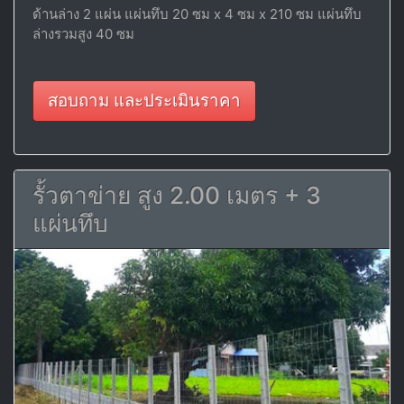
ด้านล่าง 2 แผ่น แผ่นทึบ 20 ซม x 4 ซม x 210 ซม แผ่นทึบ
ล่างรวมสูง 40 ซม
สอบถาม และประเมินราคา
รั้วตาข่าย สูง 2.00 เมตร + 3
แผ่นทึบ