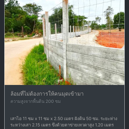
ล้อมที่ไม่ต้องการให้คนมุดเข้ามา
ความสูงจากพื้นดิน 200 ซม
เสาไอ 11 ซม x 11 ซม x 2.50 เมตร ฝังดิน 50 ซม. ระยะห่าง
ระหว่างเสา 2.15 เมตร ขึงด้วยตาข่ายเทวดาสูง 1.20 เมตร