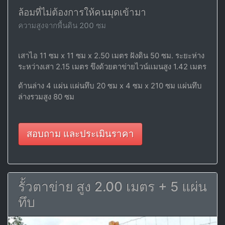
ล้อมที่ไม่ต้องการให้คนมุดเข้ามา
ความสูงจากพื้นดิน 200 ซม
เสาไอ 11 ซม x 11 ซม x 2.50 เมตร ฝังดิน 50 ซม. ระยะห่าง
ระหว่างเสา 2.15 เมตร ขึงด้วยตาข่ายไวน์แมนสูง 1.42 เมตร
ด้านล่าง 4 แผ่น แผ่นทึบ 20 ซม x 4 ซม x 210 ซม แผ่นทึบ
ล่างรวมสูง 80 ซม
สอบถาม และประเมินราคา
รั้วตาข่าย สูง 2.00 เมตร + 5 แผ่น
ทึบ