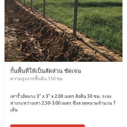
กั้นพื้นที่ให้เป็นสัดส่วน ชัดเจน
ความสูงจากพื้นดิน 150 ซม
เสารั้วอัดแรง 3" x 3" x 2.00 เมตร ฝังดิน 50 ซม. ระยะ
ห่างระหว่างเสา 2.50-3.00 เมตร ขึงลวดหนามจำนวน 7
เส้น