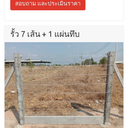
สอบถาม และประเมินราคา
รั้ว 7 เส้น + 1 แผ่นทึบ