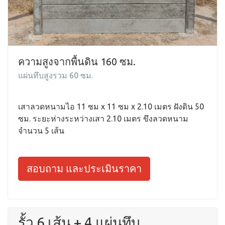
ความสูงจากพื้นดิน 160 ซม.
แผ่นทึบสูงรวม 60 ซม.
เสาลวดหนามไอ 11 ซม x 11 ซม x 2.10 เมตร ฝังดิน 50
ซม. ระยะห่างระหว่างเสา 2.10 เมตร ขึงลวดหนาม
จำนวน 5 เส้น
สอบถาม และประเมินราคา
รั้ว 6 เส้น + 4 แผ่นทึบ