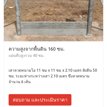
ความสูงจากพื้นดิน 160 ซม.
แผ่นทึบสูงรวม 40 ซม.
เสาลวดหนามไอ 11 ซม x 11 ซม x 2.10 เมตร ฝังดิน 50
ซม. ระยะห่างระหว่างเสา 2.10 เมตร ขึงลวดหนาม
จำนวน 6 เส้น
สอบถาม และประเมินราคา