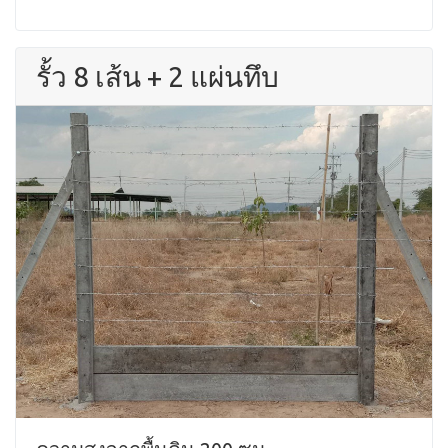
รั้ว 8 เส้น + 2 แผ่นทึบ