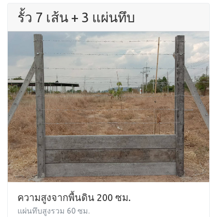
รั้ว 7 เส้น + 3 แผ่นทึบ
ความสูงจากพื้นดิน 200 ซม.
แผ่นทึบสูงรวม 60 ซม.